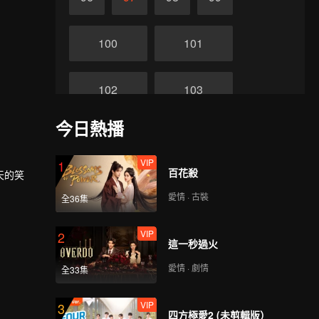
100
101
102
103
今日熱播
104
105
VIP
1
百花殺
天的笑
106
107
愛情 · 古裝
全36集
108
109
VIP
2
這一秒過火
愛情 · 劇情
全33集
110
111
VIP
3
四方極愛2 (未剪輯版）