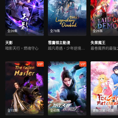
全26集
全78集
全26集
天影
雪鷹領主動漫
失業魔王
暗影天行，燃魂守心
超凡奇遇，少年逆境重生
最卷魔界的最強
VIP
VIP
全15集
全40集
更新到第145集