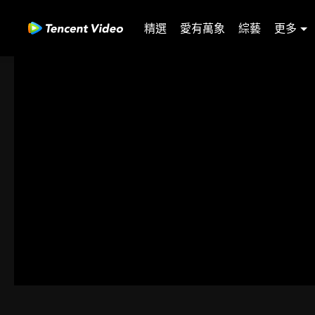
精選
愛有萬象
綜藝
更多