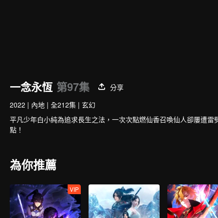
一念永恆
第97集
分享
2022
|
內地
|
全212集
|
玄幻
平凡少年白小純為追求長生之法，一次次點燃仙香召喚仙人卻屢遭雷
點！
為你推薦
VIP