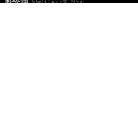
掃描QR Code下載手機App！
幫助與回饋
關
意見反饋
加
聯
電郵
ted.