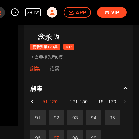
APP
VIP
ZH-TW
一念永恆
更新到第170集
VIP
，會員搶先看6集
劇集
花絮
劇集
61-90
91-120
121-150
151-170
91
92
93
94
95
96
97
98
99