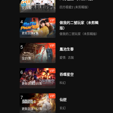
112
113
四方極愛2 (未剪輯版）
全25集
114
115
VIP
4
做我的二號玩家（未剪輯
版）
116
117
更新到第4集
做我的二號玩家（未剪輯版）
VIP
5
鳳池生春
118
119
愛情 · 古裝
全21集
120
VIP
6
吞噬星空
科幻
更新到第235集
VIP
7
仙逆
玄幻
更新到第152集