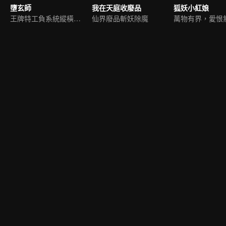
墮玄師
我在天庭收廢品
狐妖小紅娘
王牌特工負系統縱橫九荒
仙界廢品斬妖除魔
萬物有界，愛恨