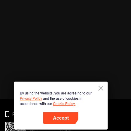
By using the website, you are agreeing to our
Privacy Policy
and the use of cookies in
accordance with our
Cookie Policy.
Phone
Accept