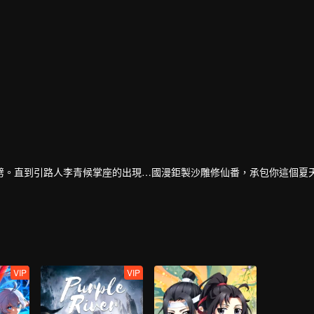
劈。直到引路人李青候掌座的出現…國漫鉅製沙雕修仙番，承包你這個夏
VIP
VIP