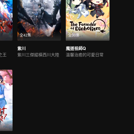
全42集
全30集
紫川
魔道祖師Q
之王
紫川三傑縱橫西川大陸
溫馨治癒的可愛日常