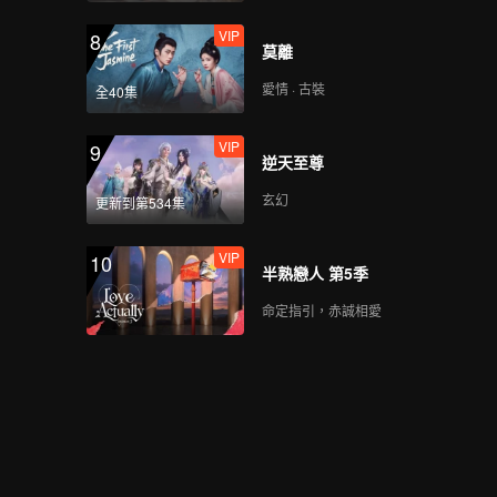
VIP
8
莫離
愛情 · 古裝
全40集
VIP
9
逆天至尊
玄幻
更新到第534集
VIP
10
半熟戀人 第5季
命定指引，赤誠相愛