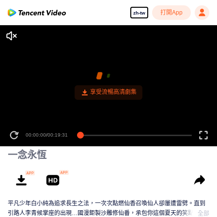
打開App
zh-tw
享受流暢高清劇集
00:00:00
/
00:19:31
一念永恆
平凡少年白小純為追求長生之法，一次次點燃仙香召喚仙人卻屢遭雷劈。直到
引路人李青候掌座的出現…國漫鉅製沙雕修仙番，承包你這個夏天的笑點！
全部