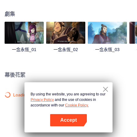
劇集
一念永恆_01
一念永恆_02
一念永恆_03
幕後花絮
By using the website, you are agreeing to our
Loading…
Privacy Policy
and the use of cookies in
accordance with our
Cookie Policy.
Accept
打開App