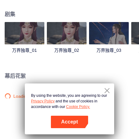
发了林枫体内的凤凰血脉，使其成为葬神之地的主人。 失去了剑武魂后，林枫
受到了林氏家族中人的排挤和针对。幸亏在此期间，有妹妹林香儿和爷爷林镇
剧集
南的陪伴、以及从葬神之地中得到的新力量的帮助，林枫才能重拾信心，不至
于一蹶不振，后来成功吸收了葬神之地中的神魔天尊强者们的力量，林枫的剑
武魂因此以修复，且逐渐提升到了更高层次。 通过外出历练，林枫跨越了一个
又一个的艰难险阻，一步一步地茁壮成长为受世人敬仰的强者，最终登上了武
道之巅。
万界独尊_01
万界独尊_02
万界独尊_03
幕后花絮
By using the website, you are agreeing to our
Loading…
Privacy Policy
and the use of cookies in
accordance with our
Cookie Policy.
Accept
打开App