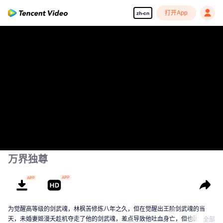
打开App
zh-cn
万界独尊
为觉醒高等级的剑武魂，林枫苦修炼八年之久，但在觉醒出王阶剑武魂的当
天，未婚妻姬漫夭趁机夺走了他的剑武魂，差点导致他吐血身亡，但也因此激
全部