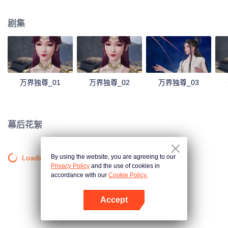
发了林枫体内的凤凰血脉，使其成为葬神之地的主人。 失去了剑武魂后，林枫
受到了林氏家族中人的排挤和针对。幸亏在此期间，有妹妹林香儿和爷爷林镇
剧集
南的陪伴、以及从葬神之地中得到的新力量的帮助，林枫才能重拾信心，不至
于一蹶不振，后来成功吸收了葬神之地中的神魔天尊强者们的力量，林枫的剑
武魂因此以修复，且逐渐提升到了更高层次。 通过外出历练，林枫跨越了一个
又一个的艰难险阻，一步一步地茁壮成长为受世人敬仰的强者，最终登上了武
道之巅。
万界独尊_01
万界独尊_02
万界独尊_03
幕后花絮
By using the website, you are agreeing to our
Loading…
Privacy Policy
and the use of cookies in
accordance with our
Cookie Policy.
Accept
打开App