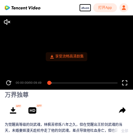
打开App
zh-cn
享受流畅高清剧集
00:00:00
/
00:09:49
万界独尊
为觉醒高等级的剑武魂，林枫苦修炼八年之久，但在觉醒出王阶剑武魂的当
天，未婚妻姬漫夭趁机夺走了他的剑武魂，差点导致他吐血身亡，但也因此激
全部