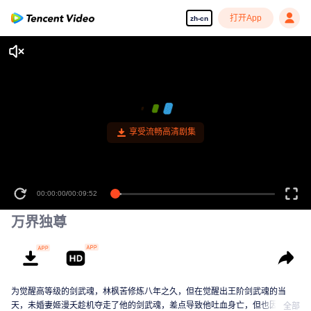
打开App
zh-cn
享受流畅高清剧集
00:00:00
/
00:09:52
万界独尊
为觉醒高等级的剑武魂，林枫苦修炼八年之久，但在觉醒出王阶剑武魂的当
天，未婚妻姬漫夭趁机夺走了他的剑武魂，差点导致他吐血身亡，但也因此激
全部