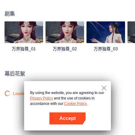
发了林枫体内的凤凰血脉，使其成为葬神之地的主人。 失去了剑武魂后，林枫
受到了林氏家族中人的排挤和针对。幸亏在此期间，有妹妹林香儿和爷爷林镇
剧集
南的陪伴、以及从葬神之地中得到的新力量的帮助，林枫才能重拾信心，不至
于一蹶不振，后来成功吸收了葬神之地中的神魔天尊强者们的力量，林枫的剑
武魂因此以修复，且逐渐提升到了更高层次。 通过外出历练，林枫跨越了一个
又一个的艰难险阻，一步一步地茁壮成长为受世人敬仰的强者，最终登上了武
道之巅。
万界独尊_01
万界独尊_02
万界独尊_03
幕后花絮
By using the website, you are agreeing to our
Loading…
Privacy Policy
and the use of cookies in
accordance with our
Cookie Policy.
Accept
打开App