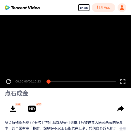
打开App
zh-cn
点石成金
身负特殊鉴石能力“玉佛手”的小伙魏见好回到重江后被迫卷入唐顾两家的争斗
中，甚至常有高手挑衅。魏见好不忍玉石街危在旦夕，凭借自身超凡能力周旋
全部