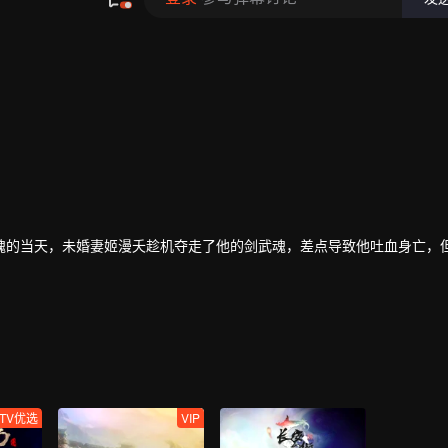
魂的当天，未婚妻姬漫夭趁机夺走了他的剑武魂，差点导致他吐血身亡，
期间，有妹妹林香儿和爷爷林镇南的陪伴、以及从葬神之地中得到的新力
中的神魔天尊强者们的力量，林枫的剑武魂因此以修复，且逐渐提升到了
成长为受世人敬仰的强者，最终登上了武道之巅。
TV优选
VIP