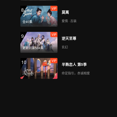
VIP
8
莫离
爱情 · 古装
全40集
VIP
9
逆天至尊
玄幻
更新到第534集
VIP
10
半熟恋人 第5季
命定指引，赤诚相爱