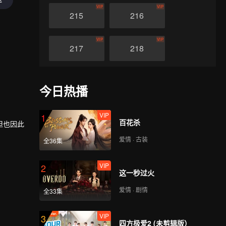
VIP
VIP
215
216
VIP
VIP
217
218
VIP
VIP
219
220
今日热播
VIP
VIP
221
222
VIP
1
百花杀
但也因此
爱情 · 古装
VIP
VIP
全36集
量的帮
223
224
更高层
VIP
2
这一秒过火
VIP
VIP
225
226
爱情 · 剧情
全33集
VIP
VIP
227
228
VIP
3
四方极爱2 (未剪辑版）