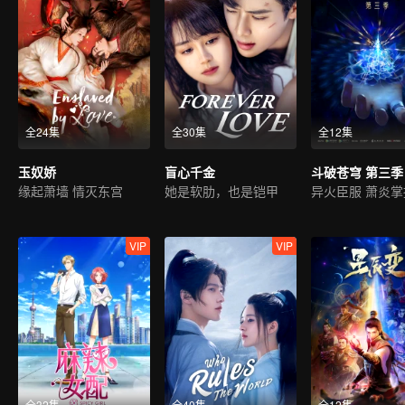
全24集
全30集
全12集
玉奴娇
盲心千金
斗破苍穹 第三季
缘起萧墙 情灭东宫
她是软肋，也是铠甲
VIP
VIP
全32集
全40集
全12集