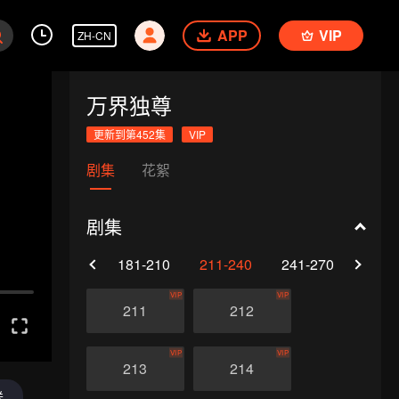
APP
VIP
ZH-CN
万界独尊
更新到第452集
VIP
剧集
花絮
剧集
0
151-180
181-210
211-240
241-270
271-
VIP
VIP
211
212
VIP
VIP
213
214