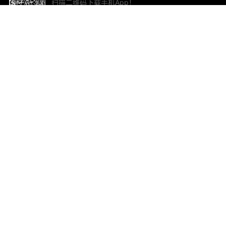
扫描二维码下载手机App！
帮助与反馈
关
意见反馈
加
联
电子
ted.