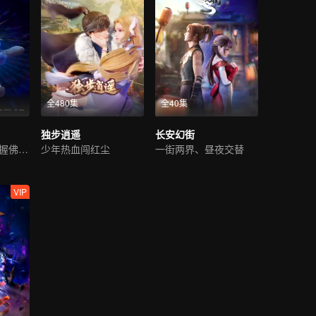
全480集
全40集
独步逍遥
长安幻街
异火臣服 萧炎掌握佛怒火连
少年热血闯红尘
一街两界、昼夜交替
VIP