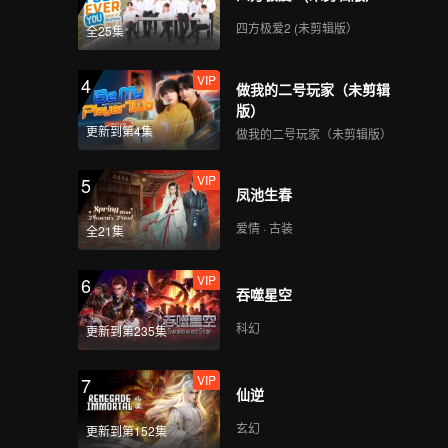
VIP
VIP
四方极爱2 (未剪辑版）
全25集
229
230
VIP
4
做我的二号玩家（未剪辑
VIP
VIP
231
232
版）
更新到第4集
做我的二号玩家（未剪辑版）
VIP
VIP
233
234
VIP
5
凤池生春
VIP
VIP
爱情 · 古装
235
236
全21集
VIP
6
VIP
VIP
吞噬星空
237
238
科幻
更新到第235集
VIP
VIP
239
240
VIP
7
仙逆
玄幻
更新到第152集