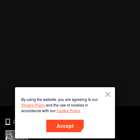
By using the website, you are agreeing to our
Privacy Policy
and the use of cookies in
accordance with our
Cookie Policy.
Phone
Accept