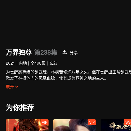
万界独尊
第238集
分享
2021
|
内地
|
全498集
|
玄幻
为觉醒高等级的剑武魂，林枫苦修炼八年之久，但在觉醒出王阶剑武
激发了林枫体内的凤凰血脉，使其成为葬神之地的主人。
失去了剑武魂后，林枫受到了林氏家族中人的排挤和针对。幸亏在此
展开
助，林枫才能重拾信心，不至于一蹶不振，后来成功吸收了葬神之地
次。
通过外出历练，林枫跨越了一个又一个的艰难险阻，一步一步地茁壮
为你推荐
VIP
VIP
We