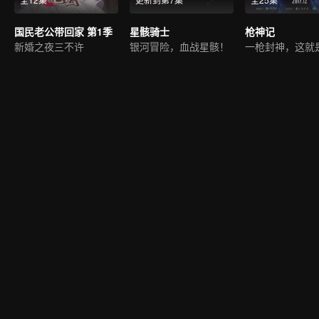
国民老公带回家 第1季
星骸骑士
枪神记
新婚之夜三不许
银河冒险，血战星骸！