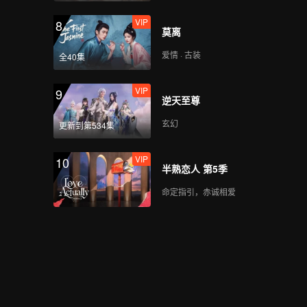
VIP
8
莫离
爱情 · 古装
全40集
VIP
9
逆天至尊
玄幻
更新到第534集
VIP
10
半熟恋人 第5季
命定指引，赤诚相爱