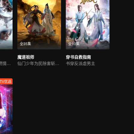
全35集
全10集
魔道祖师
穿书自救指南
经典奇幻，云荒燃情激荡
仙门少年为民除害斩邪祟
书穿反派虐男主
TV优选