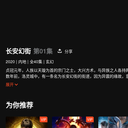
长安幻街
第01集
分享
2020
|
内地
|
全40集
|
玄幻
贞冠元年，人族以天璇为首的宗门之士，大兴方术，与异族之人各持
数年前，洛灵城中，有一条名为长安幻街的街道，因为异震的缘故，
异人，一边同时做着两界的生意，一边小心翼翼的维护着此处连通两
展开
人族少年顾少宁，在一次误打误撞之下，来到了长安幻街，并且结识
幻街的秘密，而发生了翻天覆地的改变。
命运之轮一旦开启，便只能推撵着少年不断的成长向前，却也因此，将他
为你推荐
VIP
VIP