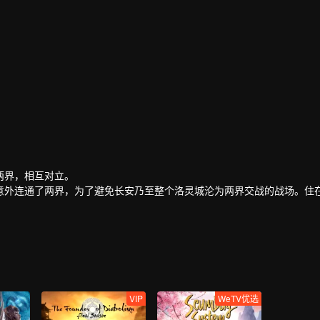
两界，相互对立。
意外连通了两界，为了避免长安乃至整个洛灵城沦为两界交战的战场。住
界的秘密。
了生活在这条街上异族之人。同时，少年原本平凡的命运，也因为发现了
一步一步的卷入了宗门与异族争斗的旋涡之中.....
VIP
WeTV优选