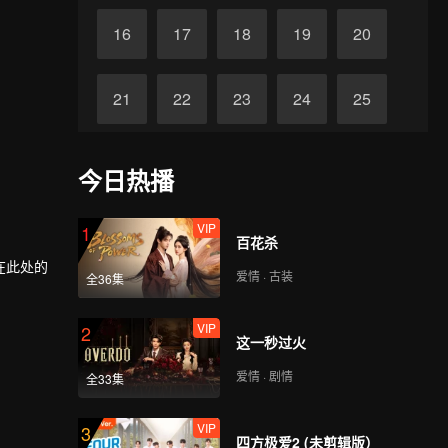
16
17
18
19
20
21
22
23
24
25
26
27
28
29
30
今日热播
VIP
1
百花杀
在此处的
爱情 · 古装
全36集
这条长安
VIP
2
这一秒过火
爱情 · 剧情
全33集
VIP
3
四方极爱2 (未剪辑版）