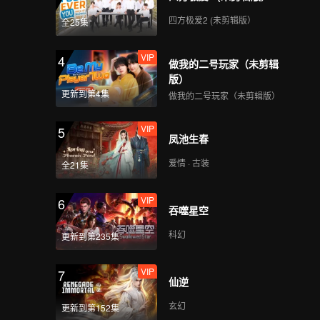
四方极爱2 (未剪辑版）
全25集
VIP
4
做我的二号玩家（未剪辑
版）
更新到第4集
做我的二号玩家（未剪辑版）
VIP
5
凤池生春
爱情 · 古装
全21集
VIP
6
吞噬星空
科幻
更新到第235集
VIP
7
仙逆
玄幻
更新到第152集