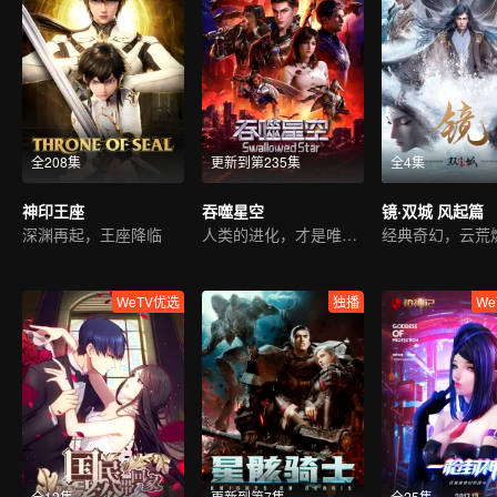
全208集
更新到第235集
全4集
神印王座
吞噬星空
镜·双城 风起篇
深渊再起，王座降临
人类的进化，才是唯一答案
WeTV优选
独播
We
全12集
更新到第7集
全25集