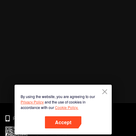
By using the website, you are agreeing to our
Privacy Policy
and the use of cookies in
accordance with our
Cookie Policy.
Phone
Accept