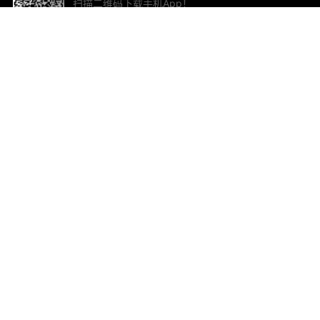
扫描二维码下载手机App！
帮助与反馈
关
意见反馈
加
联
电子
ted.