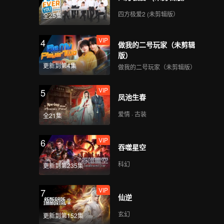
四方极爱2 (未剪辑版）
全25集
VIP
4
做我的二号玩家（未剪辑
版）
更新到第4集
做我的二号玩家（未剪辑版）
VIP
5
凤池生春
爱情 · 古装
全21集
VIP
6
吞噬星空
科幻
更新到第235集
VIP
7
仙逆
玄幻
更新到第152集