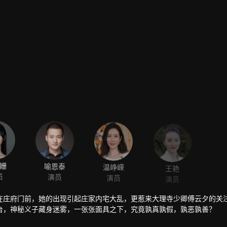
姗
喻恩泰
温峥嵘
王艳
员
演员
演员
演员
在庄府门前，她的出现引起庄家内宅大乱，更惹来大理寺少卿傅云夕的关
台，神秘义子藏身迷雾，一张张面具之下，究竟孰真孰假，孰恶孰善？