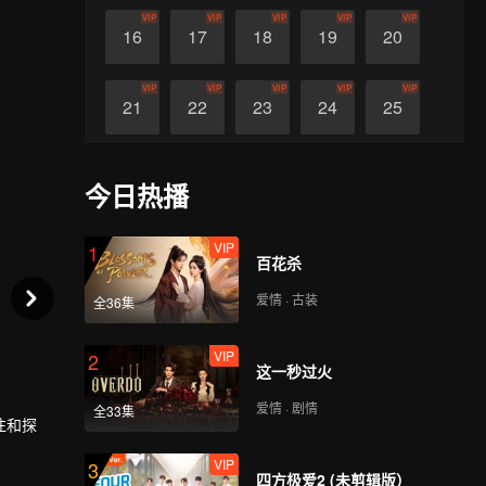
VIP
VIP
VIP
VIP
VIP
16
17
18
19
20
VIP
VIP
VIP
VIP
VIP
21
22
23
24
25
VIP
VIP
VIP
VIP
VIP
26
27
28
29
30
今日热播
VIP
1
百花杀
爱情 · 古装
全36集
VIP
2
这一秒过火
爱情 · 剧情
全33集
注和探
VIP
3
四方极爱2 (未剪辑版）