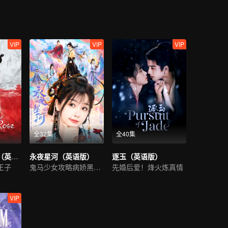
VIP
VIP
VIP
全32集
全40集
传闻中的陈芊芊（英语版）
永夜星河（英语版）
逐玉（英语版）
王子
鬼马少女攻略病娇黑莲花
先婚后爱！烽火炼真情
VIP