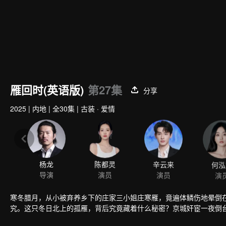
雁回时(英语版)
第27集
分享
2025
|
内地
|
全30集
|
古装 · 爱情
杨龙
陈都灵
辛云来
何泓
导演
演员
演员
演
寒冬腊月，从小被弃养乡下的庄家三小姐庄寒雁，竟遍体鳞伤地晕倒
究。这只冬日北上的孤雁，背后究竟藏着什么秘密？京城奸宦一夜倒