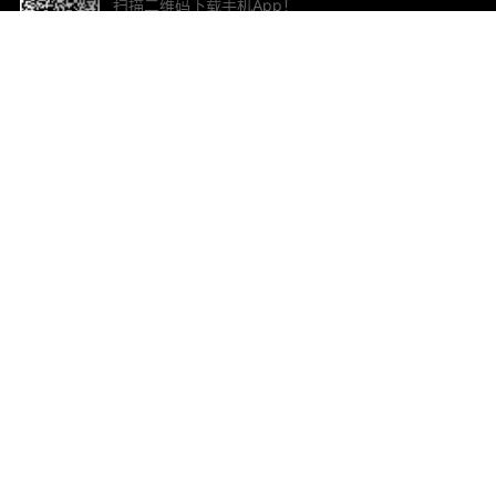
扫描二维码下载手机App！
帮助与反馈
关
意见反馈
加
联
电子
ted.