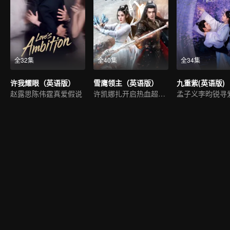
全32集
全40集
全34集
许我耀眼（英语版）
雪鹰领主（英语版）
九重紫(英语版)
赵露思陈伟霆真爱假说
许凯娜扎开启热血超凡世界
孟子义李昀锐寻