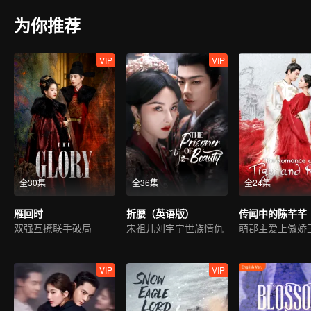
为你推荐
VIP
VIP
全30集
全36集
全24集
雁回时
折腰（英语版）
双强互撩联手破局
宋祖儿刘宇宁世族情仇
萌郡主爱上傲娇
VIP
VIP