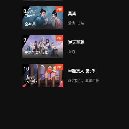
VIP
8
莫离
爱情 · 古装
全40集
VIP
9
逆天至尊
玄幻
更新到第534集
VIP
10
半熟恋人 第5季
命定指引，赤诚相爱