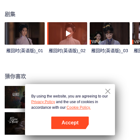
只冬日北上的孤雁，背后究竟藏着什么秘密？京城奸宦一夜倒台，神秘义子藏
身迷雾，一张张面具之下，究竟孰真孰假，孰恶孰善？
剧集
VIP
VIP
雁回时(英语版)_01
雁回时(英语版)_02
雁回时(英语版)_03
雁
猜你喜欢
By using the website, you are agreeing to our
雁回时
Privacy Policy
and the use of cookies in
accordance with our
Cookie Policy.
Accept
折腰（英语版）
打开App