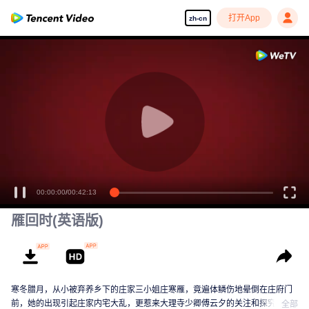
打开App
zh-cn
00:00:00
/
00:42:13
雁回时(英语版)
寒冬腊月，从小被弃养乡下的庄家三小姐庄寒雁，竟遍体鳞伤地晕倒在庄府门
前，她的出现引起庄家内宅大乱，更惹来大理寺少卿傅云夕的关注和探究。这
全部