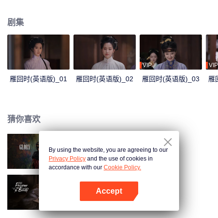
只冬日北上的孤雁，背后究竟藏着什么秘密？京城奸宦一夜倒台，神秘义子藏
身迷雾，一张张面具之下，究竟孰真孰假，孰恶孰善？
剧集
VIP
VIP
雁回时(英语版)_01
雁回时(英语版)_02
雁回时(英语版)_03
雁
猜你喜欢
By using the website, you are agreeing to our
雁回时
Privacy Policy
and the use of cookies in
accordance with our
Cookie Policy.
Accept
折腰（英语版）
打开App