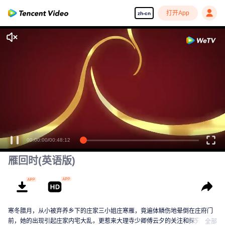
打开App
zh-cn
享受流畅高清剧集
00:00:00
/
00:48:12
雁回时(英语版)
寒冬腊月，从小被弃养乡下的庄家三小姐庄寒雁，竟遍体鳞伤地晕倒在庄府门
前，她的出现引起庄家内宅大乱，更惹来大理寺少卿傅云夕的关注和探究。这
全部