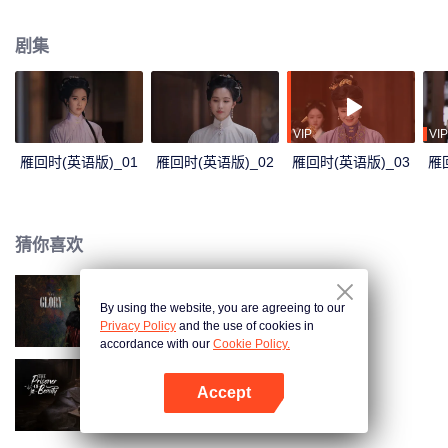
只冬日北上的孤雁，背后究竟藏着什么秘密？京城奸宦一夜倒台，神秘义子藏
身迷雾，一张张面具之下，究竟孰真孰假，孰恶孰善？
剧集
VIP
VIP
雁回时(英语版)_01
雁回时(英语版)_02
雁回时(英语版)_03
雁
猜你喜欢
By using the website, you are agreeing to our
雁回时
Privacy Policy
and the use of cookies in
accordance with our
Cookie Policy.
Accept
折腰（英语版）
打开App