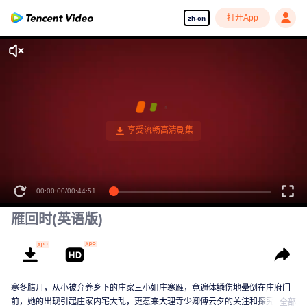
打开App
zh-cn
00:00:00
/
00:44:51
雁回时(英语版)
寒冬腊月，从小被弃养乡下的庄家三小姐庄寒雁，竟遍体鳞伤地晕倒在庄府门
前，她的出现引起庄家内宅大乱，更惹来大理寺少卿傅云夕的关注和探究。这
全部