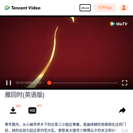
打开App
zh-cn
00:00:00
/
00:47:00
雁回时(英语版)
寒冬腊月，从小被弃养乡下的庄家三小姐庄寒雁，竟遍体鳞伤地晕倒在庄府门
前，她的出现引起庄家内宅大乱，更惹来大理寺少卿傅云夕的关注和探究。这
全部