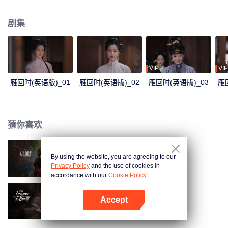
只冬日北上的孤雁，背后究竟藏着什么秘密？京城奸宦一夜倒台，神秘义子藏
身迷雾，一张张面具之下，究竟孰真孰假，孰恶孰善？
剧集
VIP
VIP
雁回时(英语版)_01
雁回时(英语版)_02
雁回时(英语版)_03
雁
猜你喜欢
By using the website, you are agreeing to our
雁回时
Privacy Policy
and the use of cookies in
accordance with our
Cookie Policy.
Accept
折腰（英语版）
打开App