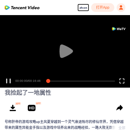
打开App
zh-cn
00:00:00
/
00:16:46
我捡起了一地属性
号称肝帝的游戏攻略up主风夏穿越到一个灵气衰退殆尽的修仙世界，凭借穿越
带来的属性异能金手指以及游戏中培养出来的战略经验，一路大败无数强敌，
全部