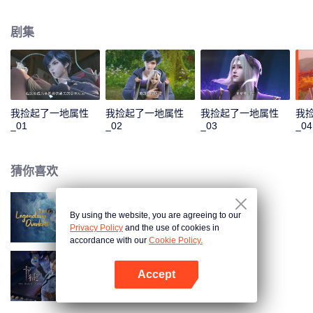
收获无数技能。他先是解决了千秋谷的内忧外患，大胜前来挑衅的宣武国；随
后应宣武国皇帝的请求，化解人族危机，打败妖族圣子，从而使人族免于妖族
剧集
的迫害，并复苏了玄元世界的天地灵气；玄元世界灵气复苏后，界外势力将玄
元世界视为一块肥肉，开始抢夺。为保此界安宁，风夏与尘海老祖携手弑神，
守护住了世界和平；但尘海老祖却因此不幸身逝，为找到使尘海老祖复生的办
法，风夏最终踏上了成神之路。
我捡起了一地属性
我捡起了一地属性
我捡起了一地属性
我
_01
_02
_03
_04
猜你喜欢
By using the website, you are agreeing to our
雪鹰领主动漫
Privacy Policy
and the use of cookies in
accordance with our
Cookie Policy.
Accept
卡徒
打开App