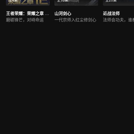
王者荣耀：荣耀之章 命运篇
山河剑心
近战法师
磨砺锋芒，对峙命运
一代宗师入红尘修剑心