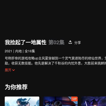
我捡起了一地属性
第02集
分享
2021
|
内地
|
全16集
号称肝帝的游戏攻略up主风夏穿越到一个灵气衰退殆尽的修仙世界
敌，收获无数技能。他先是解决了千秋谷的内忧外患，大胜前来挑衅
免于妖族的迫害，并复苏了玄元世界的天地灵气；玄元世界灵气复苏
展开
祖携手弑神，守护住了世界和平；但尘海老祖却因此不幸身逝，为找
为你推荐
VIP