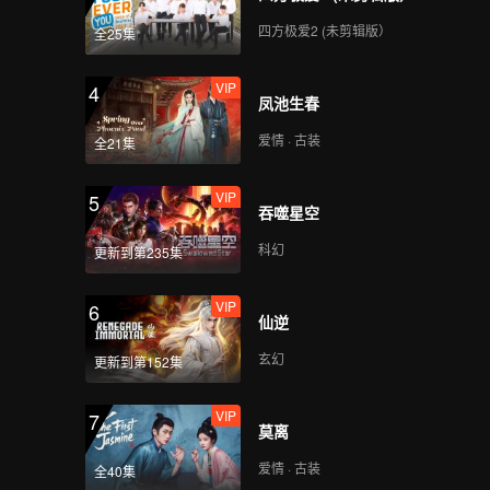
四方极爱2 (未剪辑版）
全25集
VIP
4
凤池生春
爱情 · 古装
全21集
VIP
5
吞噬星空
科幻
更新到第235集
VIP
6
仙逆
玄幻
更新到第152集
VIP
7
莫离
爱情 · 古装
全40集