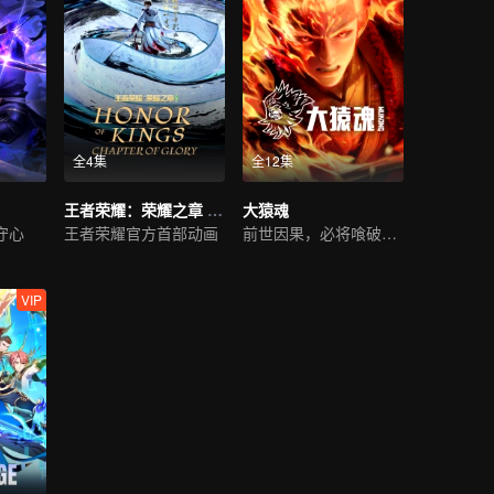
全4集
全12集
王者荣耀：荣耀之章 碎月篇
大猿魂
守心
王者荣耀官方首部动画
前世因果，必将喰破苍穹
VIP