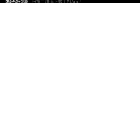
扫描二维码下载手机App！
帮助与反馈
关
意见反馈
加
联
电子
ted.