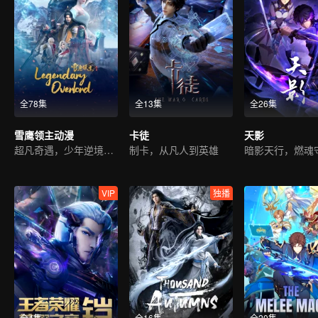
全78集
全13集
全26集
雪鹰领主动漫
卡徒
天影
超凡奇遇，少年逆境重生
制卡，从凡人到英雄
暗影天行，燃魂
VIP
独播
全4集
全16集
全20集