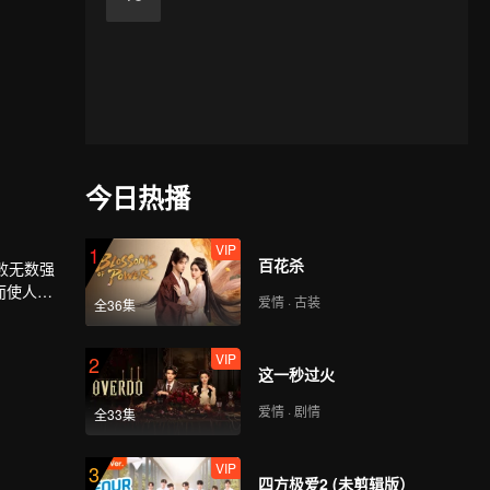
今日热播
VIP
1
百花杀
败无数强
而使人族
爱情 · 古装
全36集
与尘海老
VIP
2
这一秒过火
爱情 · 剧情
全33集
VIP
3
四方极爱2 (未剪辑版）