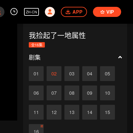
APP
VIP
ZH-CN
我捡起了一地属性
全16集
剧集
01
02
03
04
05
06
07
08
09
10
11
12
13
14
15
终
16