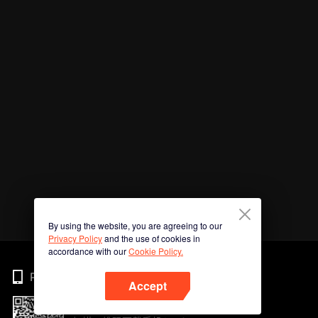
By using the website, you are agreeing to our
Privacy Policy
and the use of cookies in
accordance with our
Cookie Policy.
Phone
Accept