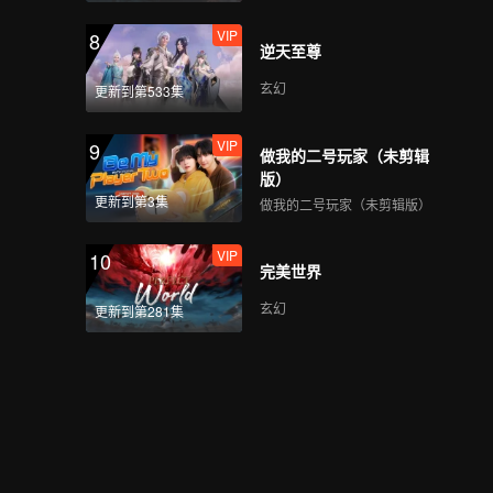
VIP
8
逆天至尊
玄幻
更新到第533集
VIP
9
做我的二号玩家（未剪辑
版）
更新到第3集
做我的二号玩家（未剪辑版）
VIP
10
完美世界
玄幻
更新到第281集