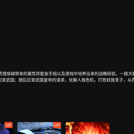
，凭借穿越带来的属性异能金手指以及游戏中培养出来的战略经验，一路大
的宣武国；随后应宣武国皇帝的请求，化解人族危机，打败妖族圣子，从
后，界外势力将玄元世界视为一块肥肉，开始抢夺。为保此界安宁，风夏
到使尘海老祖复生的办法，风夏最终踏上了成神之路。
VIP
VIP