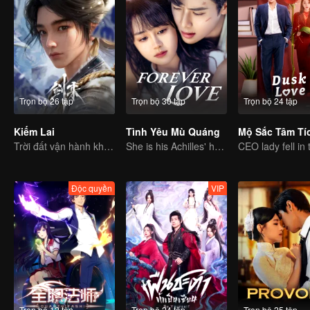
Trọn bộ 26 tập
Trọn bộ 30 tập
Trọn bộ 24 tập
Kiếm Lai
Tình Yêu Mù Quáng
Mộ Sắc Tâm Tí
Trời đất vận hành không ngừng nghỉ, người quân tử không ngừng vươn lên
She is his Achilles' heel and his armor
Độc quyền
VIP
Trọn bộ 12 tập
Trọn bộ 24 tập
Trọn bộ 25 tập