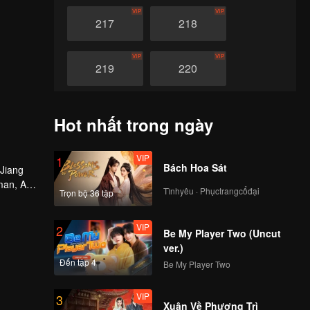
VIP
VIP
217
218
VIP
VIP
219
220
VIP
VIP
221
222
Hot nhất trong ngày
VIP
VIP
223
224
VIP
1
Bách Hoa Sát
 Jiang
man, An
Tìnhyêu · Phụctrangcổđại
Trọn bộ 36 tập
VIP
VIP
225
226
VIP
2
Be My Player Two (Uncut
VIP
VIP
227
228
ver.)
Đến tập 4
Be My Player Two
VIP
VIP
229
230
VIP
3
Xuân Về Phượng Trì