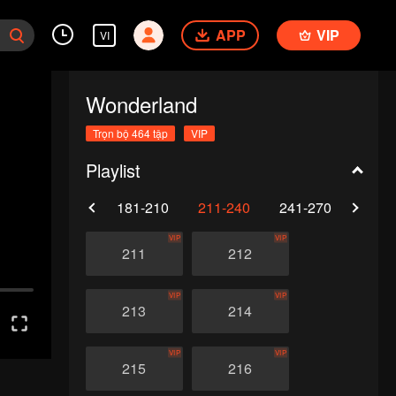
APP
VIP
VI
Wonderland
Trọn bộ 464 tập
VIP
Playlist
0
151-180
181-210
211-240
241-270
271-
VIP
VIP
211
212
VIP
VIP
213
214
VIP
VIP
215
216