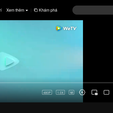
í
Xem thêm
|
Khám phá
01-30
31-60
61-90
91-120
121-15