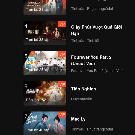
VIP
VIP
Tìnhyêu · Phụctrangcổđại
Trọn bộ 21 tập
231
232
VIP
4
Giây Phút Vượt Quá Giới
VIP
VIP
233
234
Hạn
Trọn bộ 33 tập
Tìnhyêu · Tìnhtiết
VIP
VIP
235
236
VIP
5
Fourever You Part 2
(Uncut Ver.)
VIP
VIP
Trọn bộ 25 tập
237
238
Fourever You Part 2 (Uncut Ver.)
VIP
6
VIP
VIP
Tiên Nghịch
239
240
Huyềnhuyễn
Đến tập 152
VIP
7
Mạc Ly
Tìnhyêu · Phụctrangcổđại
Trọn bộ 40 tập