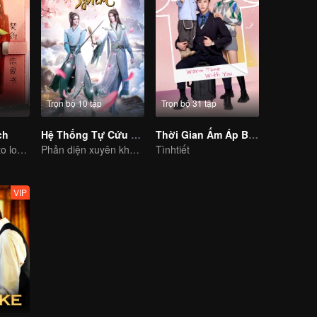
Trọn bộ 10 tập
Trọn bộ 31 tập
ch
Hệ Thống Tự Cứu Của Nhân Vật Phản Diện
Thời Gian Ấm Áp Bên Em
CEO lady fell in to love contract
Phản diện xuyên không vào truyện hành hạ nam chính
Tìnhtiết
VIP