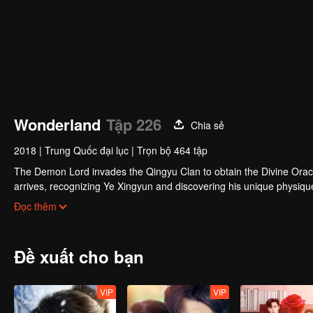
Wonderland
Tập 226
Chia sẻ
2018
|
Trung Quốc đại lục
|
Trọn bộ 464 tập
The Demon Lord invades the Qingyu Clan to obtain the Divine Orac
arrives, recognizing Ye Xingyun and discovering his unique physi
Yun, appears and entangles herself in the feud between the Demon
Đọc thêm
Đề xuất cho bạn
VIP
VIP