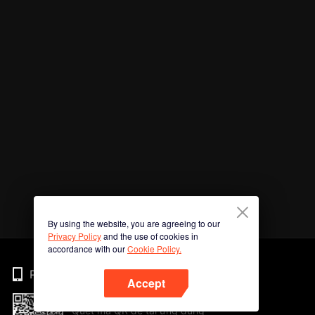
By using the website, you are agreeing to our
Privacy Policy
and the use of cookies in
accordance with our
Cookie Policy.
Phone
Accept
Quét mã QR để tải ứng dụng