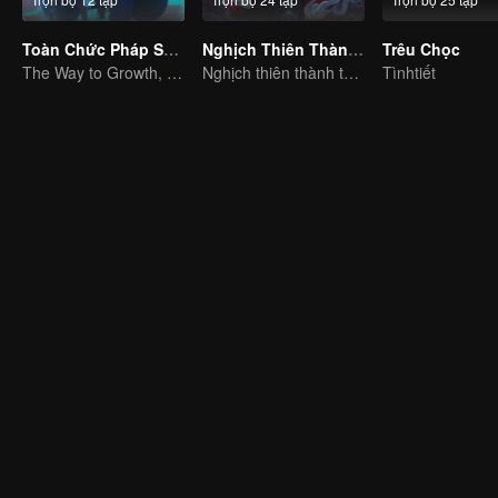
Toàn Chức Pháp Sư S1
Nghịch Thiên Thành Tiên (Bản Tiếng Thái)
Trêu Chọc
The Way to Growth, Encouragement and Self-improvement
Nghịch thiên thành thần chẳng có gì lạ
Tìnhtiết