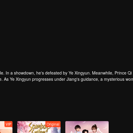
le. In a showdown, he's defeated by Ye Xingyun. Meanwhile, Prince Qi
que. As Ye Xingyun progresses under Jiang's guidance, a mysterious wo
 Lord and Ye Xingyun.
VIP
Original