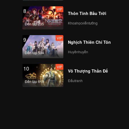
VIP
8
Thôn Tính Bầu Trời
Khoahọcviễntưởng
Đến tập 235
VIP
9
Nghịch Thiên Chí Tôn
Huyềnhuyễn
Đến tập 534
VIP
10
Vô Thượng Thần Đế
Đấutranh
Đến tập 611