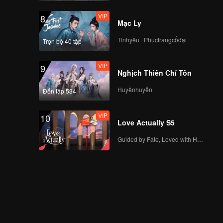
VIP
8
Mạc Ly
Tìnhyêu · Phụctrangcổđại
Trọn bộ 40 tập
VIP
9
Nghịch Thiên Chí Tôn
Huyềnhuyễn
Đến tập 534
VIP
10
Love Actually S5
Guided by Fate, Loved with Heart