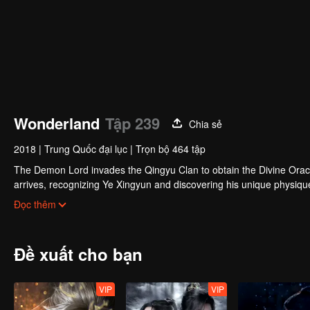
Wonderland
Tập 239
Chia sẻ
2018
|
Trung Quốc đại lục
|
Trọn bộ 464 tập
The Demon Lord invades the Qingyu Clan to obtain the Divine Orac
arrives, recognizing Ye Xingyun and discovering his unique physi
Yun, appears and entangles herself in the feud between the Demon
Đọc thêm
Đề xuất cho bạn
VIP
VIP