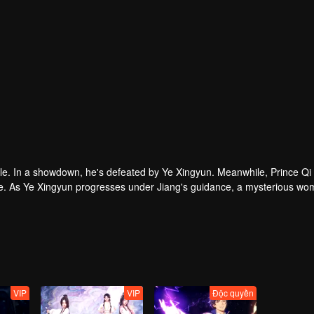
le. In a showdown, he's defeated by Ye Xingyun. Meanwhile, Prince Qi
que. As Ye Xingyun progresses under Jiang's guidance, a mysterious wo
 Lord and Ye Xingyun.
VIP
VIP
Độc quyền