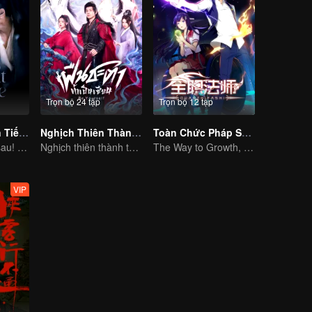
Trọn bộ 24 tập
Trọn bộ 12 tập
Trục Ngọc (Bản Tiếng Anh)
Nghịch Thiên Thành Tiên (Bản Tiếng Thái)
Toàn Chức Pháp Sư S1
Cưới trước yêu sau! Chân tình giữa binh đao khói lửa
Nghịch thiên thành thần chẳng có gì lạ
The Way to Growth, Encouragement and Self-improvement
VIP