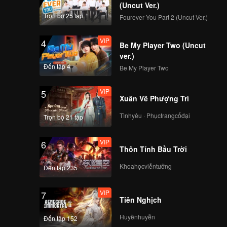
(Uncut Ver.)
VIP
VIP
Trọn bộ 25 tập
Fourever You Part 2 (Uncut Ver.)
231
232
VIP
4
Be My Player Two (Uncut
VIP
VIP
233
234
ver.)
Đến tập 4
Be My Player Two
VIP
VIP
235
236
VIP
5
Xuân Về Phượng Trì
VIP
VIP
Tìnhyêu · Phụctrangcổđại
Trọn bộ 21 tập
237
238
VIP
6
VIP
VIP
Thôn Tính Bầu Trời
239
240
Khoahọcviễntưởng
Đến tập 235
VIP
7
Tiên Nghịch
Huyềnhuyễn
Đến tập 152