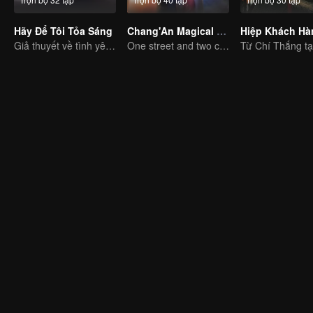
Hãy Để Tôi Tỏa Sáng
Chang'An Magical Street
Giả thuyết về tình yêu đích thực của Triệu Lộ Tư và Trần Vỹ Đình
One street and two circles, alternating day and night.