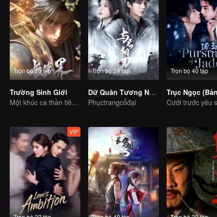
Trọn bộ 26 tập
Trọn bộ 24 tập
Trọn bộ 40 tập
Trường Sinh Giới
Dữ Quân Tương Nhẫn
Một khúc ca thần tiên, đầy máu và nước mắt
Phụctrangcổđại
VIP
Trọn bộ 32 tập
Trọn bộ 40 tập
Trọn bộ 30 tập