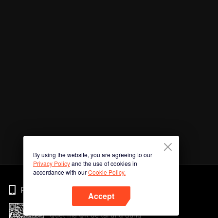
By using the website, you are agreeing to our
Privacy Policy
and the use of cookies in
accordance with our
Cookie Policy.
Phone
Accept
Quét mã QR để tải ứng dụng