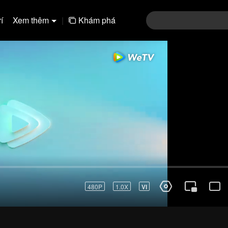
í
Xem thêm
|
Khám phá
01-30
31-60
61-90
91-120
121-15