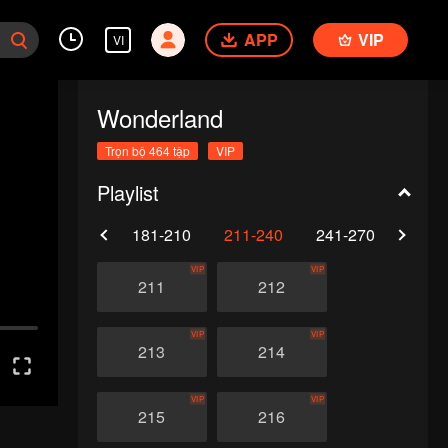
APP
VIP
VI
Wonderland
Trọn bộ 464 tập
VIP
Playlist
0
151-180
181-210
211-240
241-270
271-
VIP
VIP
211
212
VIP
VIP
213
214
VIP
VIP
215
216