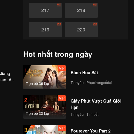
VIP
VIP
217
218
VIP
VIP
219
220
VIP
VIP
221
222
Hot nhất trong ngày
VIP
VIP
223
224
VIP
1
Bách Hoa Sát
 Jiang
man, An
Tìnhyêu · Phụctrangcổđại
Trọn bộ 36 tập
VIP
VIP
225
226
VIP
2
Giây Phút Vượt Quá Giới
VIP
VIP
227
228
Hạn
Trọn bộ 33 tập
Tìnhyêu · Tìnhtiết
VIP
VIP
229
230
VIP
3
Fourever You Part 2