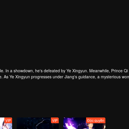
le. In a showdown, he's defeated by Ye Xingyun. Meanwhile, Prince Qi
que. As Ye Xingyun progresses under Jiang's guidance, a mysterious wo
 Lord and Ye Xingyun.
VIP
VIP
Độc quyền