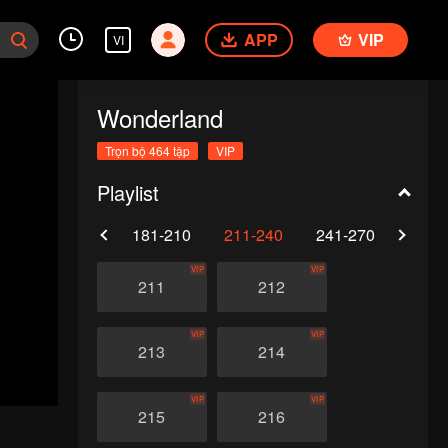
APP
VIP
VI
Wonderland
Trọn bộ 464 tập
VIP
Playlist
0
151-180
181-210
211-240
241-270
271-
VIP
VIP
211
212
VIP
VIP
213
214
VIP
VIP
215
216