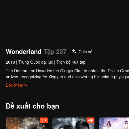
Wonderland
Tập 237
Chia sẻ
2018
|
Trung Quốc đại lục
|
Trọn bộ 464 tập
The Demon Lord invades the Qingyu Clan to obtain the Divine Orac
arrives, recognizing Ye Xingyun and discovering his unique physi
Yun, appears and entangles herself in the feud between the Demon
Đọc thêm
Đề xuất cho bạn
VIP
VIP