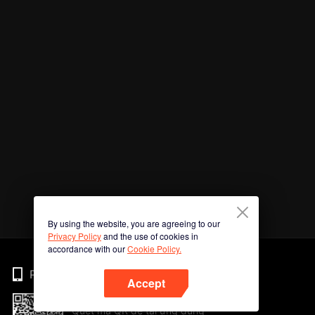
By using the website, you are agreeing to our
Privacy Policy
and the use of cookies in
accordance with our
Cookie Policy.
Phone
Accept
Quét mã QR để tải ứng dụng