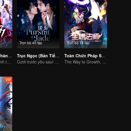
Trọn bộ 40 tập
Trọn bộ 12 tập
Nghịch Thiên Thành Tiên (Bản Tiếng Thái)
Trục Ngọc (Bản Tiếng Anh)
Toàn Chức Pháp Sư S1
Nghịch thiên thành thần chẳng có gì lạ
Cưới trước yêu sau! Chân tình giữa binh đao khói lửa
The Way to Growth, Encouragement and Self-improvement
VIP