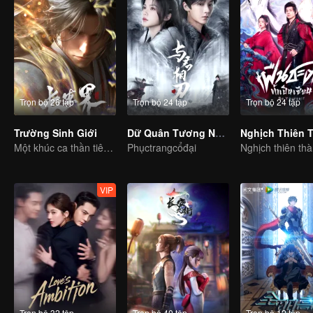
Trọn bộ 26 tập
Trọn bộ 24 tập
Trọn bộ 24 tập
Trường Sinh Giới
Dữ Quân Tương Nhẫn
Một khúc ca thần tiên, đầy máu và nước mắt
Phụctrangcổđại
VIP
Trọn bộ 32 tập
Trọn bộ 40 tập
Trọn bộ 12 tập