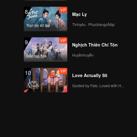
VIP
8
Mạc Ly
Tìnhyêu · Phụctrangcổđại
Trọn bộ 40 tập
VIP
9
Nghịch Thiên Chí Tôn
Huyềnhuyễn
Đến tập 534
VIP
10
Love Actually S5
Guided by Fate, Loved with Heart