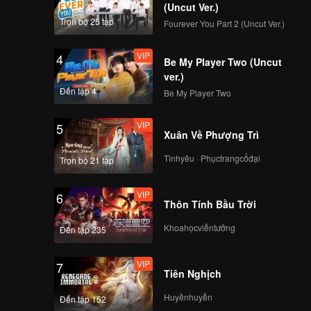
(Uncut Ver.)
VIP
VIP
Trọn bộ 25 tập
Fourever You Part 2 (Uncut Ver.)
231
232
VIP
4
Be My Player Two (Uncut
VIP
VIP
233
234
ver.)
Đến tập 4
Be My Player Two
VIP
VIP
235
236
VIP
5
Xuân Về Phượng Trì
VIP
VIP
Tìnhyêu · Phụctrangcổđại
Trọn bộ 21 tập
237
238
VIP
6
VIP
VIP
Thôn Tính Bầu Trời
239
240
Khoahọcviễntưởng
Đến tập 235
VIP
7
Tiên Nghịch
Huyềnhuyễn
Đến tập 152