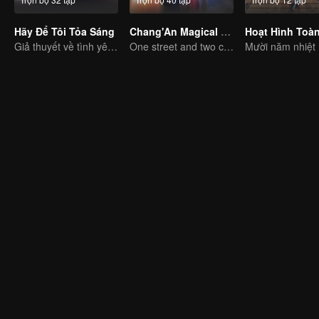
Hãy Để Tôi Tỏa Sáng
Chang'An Magical Street
Giả thuyết về tình yêu đích thực của Triệu Lộ Tư và Trần Vỹ Đình
One street and two circles, alternating day and night.