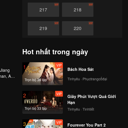
VIP
VIP
217
218
VIP
VIP
219
220
VIP
VIP
221
222
Hot nhất trong ngày
VIP
VIP
223
224
VIP
1
Bách Hoa Sát
 Jiang
man, An
Tìnhyêu · Phụctrangcổđại
Trọn bộ 36 tập
VIP
VIP
225
226
VIP
2
Giây Phút Vượt Quá Giới
VIP
VIP
227
228
Hạn
Trọn bộ 33 tập
Tìnhyêu · Tìnhtiết
VIP
VIP
229
230
VIP
3
Fourever You Part 2