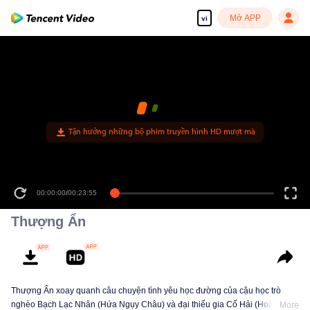
Mở APP
vi
Tận hưởng những bộ phim truyền hình HD mượt mà
00:00:00
/
00:23:55
Thượng Ẩn
Thượng Ẩn xoay quanh câu chuyện tình yêu học đường của cậu học trò
nghèo Bạch Lạc Nhân (Hứa Ngụy Châu) và đại thiếu gia Cố Hải (Hoàng
More