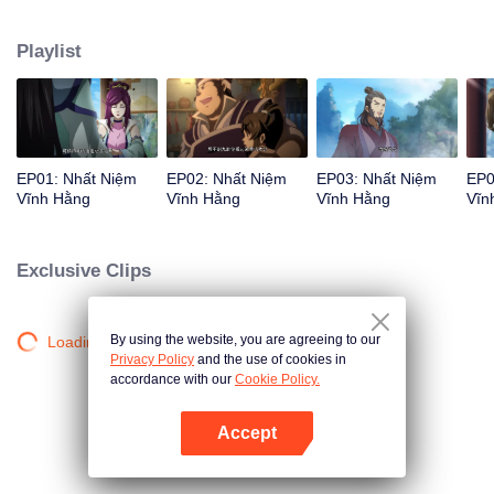
đường Lý Thanh Hậu xuất hiện... Siêu phẩm hoạt hình Trung Quốc thể loại
tu tiên hài hước, bao trọn tiếng cười mùa hè của bạn!
Playlist
EP01: Nhất Niệm
EP02: Nhất Niệm
EP03: Nhất Niệm
EP0
Vĩnh Hằng
Vĩnh Hằng
Vĩnh Hằng
Vĩn
Exclusive Clips
By using the website, you are agreeing to our
Loading…
Privacy Policy
and the use of cookies in
accordance with our
Cookie Policy.
Accept
Mở APP