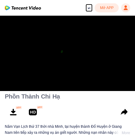
Mở APP
vi
Phồn Thành Chi Hạ
Năm Vạn Lịch thứ 37 thời nhà Minh, tại huyện thành Đố Huyện ở Giang
Nam liên tiếp xảy ra những vụ án giết người. Những nạn nhân này có thân
More