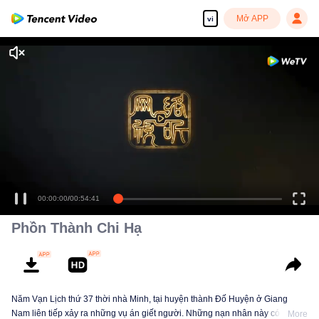
Mở APP
vi
Phồn Thành Chi Hạ
Năm Vạn Lịch thứ 37 thời nhà Minh, tại huyện thành Đố Huyện ở Giang
Nam liên tiếp xảy ra những vụ án giết người. Những nạn nhân này có thân
More