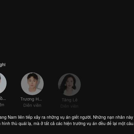
ghi
Lưu Di Đồng
Trương Hạo Duy
Tăng Lê
iên
Diễn viên
Diễn viên
ang Nam liên tiếp xảy ra những vụ án giết người. Những nạn nhân này
hình thù quái lạ, mà ở tất cả các hiện trường vụ án đều để lại một câu
m bạn điều tra phá án. Trong quá trình đi sâu điều tra, mọi hạng ngư