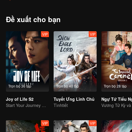
tầng lớp người lần lượt xuất hiện, trong màn sương mù dày đặc, vụ
của hắn là gì?
Đề xuất cho bạn
VIP
VIP
Trọn bộ 36 tập
Trọn bộ 40 tập
Trọn bộ 28 tập
Joy of Life S2
Tuyết Ưng Lĩnh Chủ
Start Your Journey With Fan Xian Again
Tìnhtiết
VIP
VIP