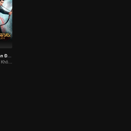
Duyên Khởi Trần Đường: Khuynh Thành
Thiếu Nữ Xuyên Không Gả Thiên Vương, Nhất Chiến Khuynh Thành