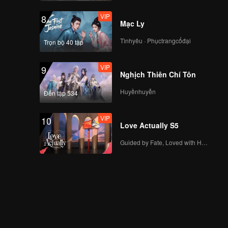
VIP
8
Mạc Ly
Tìnhyêu · Phụctrangcổđại
Trọn bộ 40 tập
VIP
9
Nghịch Thiên Chí Tôn
Huyềnhuyễn
Đến tập 534
VIP
10
Love Actually S5
Guided by Fate, Loved with Heart