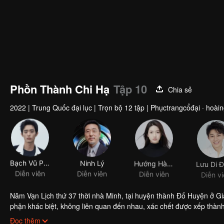
Phồn Thành Chi Hạ
Tập 10
Chia sẻ
2022
|
Trung Quốc đại lục
|
Trọn bộ 12 tập
|
Phụctrangcổđại · hoàin
Bạch Vũ Phàm
Ninh Lý
Hướng Hàm Chi
Diễn viên
Diễn viên
Diễn viên
Diễn v
Năm Vạn Lịch thứ 37 thời nhà Minh, tại huyện thành Đố Huyện ở Gi
phận khác biệt, không liên quan đến nhau, xác chết được xếp thành 
đệ của nạn nhân đầu tiên, tiểu bổ khoái Khúc Tam Canh đã cùng nhó
Đọc thêm