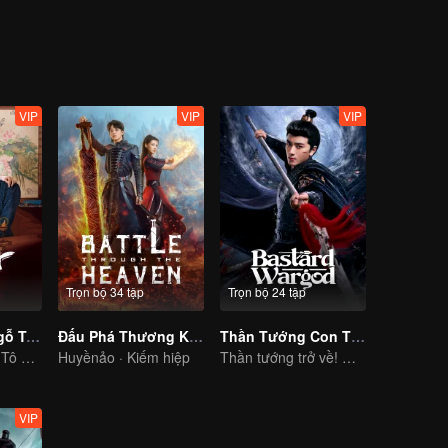
 án cũ mười năm trước dần dần được hé lộ. Rốt cuộc hung thủ là ai, và
VIP
VIP
VIP
Trọn bộ 34 tập
Trọn bộ 24 tập
Ngự Tứ Tiểu Ngỗ Tác 2
Đấu Phá Thương Khung: Thiếu Niên Trở Về
Thần Tướng Con Thứ
Vương Tử Kỳ và Tô Hiểu Đồng vừa yêu đương vừa phá án
Huyềnảo · Kiếm hiệp
Thần tướng trở về! Mưu quyền diệt gian, giành lại chân ái.
VIP