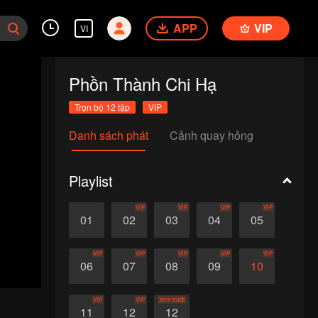
APP
VIP
VI
Phồn Thành Chi Hạ
Trọn bộ 12 tập
VIP
Danh sách phát
Cảnh quay hỏng
Playlist
VIP
VIP
VIP
VIP
01
02
03
04
05
VIP
VIP
VIP
VIP
VIP
06
07
08
09
10
VIP
VIP
Xem trước
11
12
12