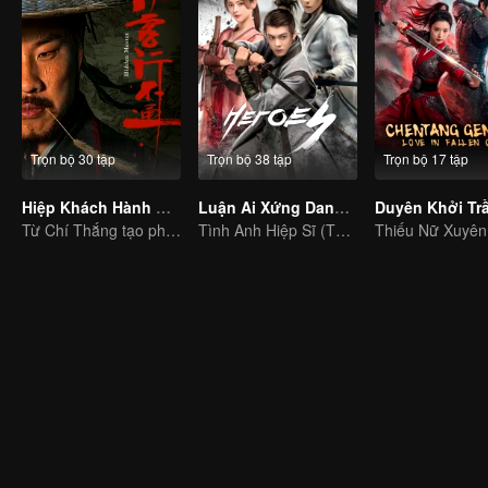
Trọn bộ 30 tập
Trọn bộ 38 tập
Trọn bộ 17 tập
Hiệp Khách Hành Bất Thông
Luận Ai Xứng Danh Anh Hùng
Từ Chí Thắng tạo phong ba tiếng cười trong giới võ lâm
Tình Anh Hiệp Sĩ (Thiếu Niên Hiệp Sĩ Tình) - Tăng Thuấn Hy, Dương Siêu Việt