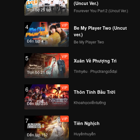
 mục đích
(Uncut Ver.)
Trọn bộ 25 tập
Fourever You Part 2 (Uncut Ver.)
VIP
4
Be My Player Two (Uncut
ver.)
Đến tập 4
Be My Player Two
VIP
5
Xuân Về Phượng Trì
Tìnhyêu · Phụctrangcổđại
Trọn bộ 21 tập
VIP
6
Thôn Tính Bầu Trời
Khoahọcviễntưởng
Đến tập 235
VIP
7
Tiên Nghịch
Huyềnhuyễn
Đến tập 152