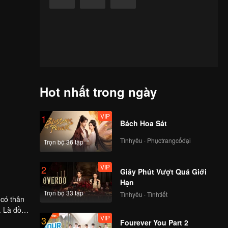
Hot nhất trong ngày
VIP
1
Bách Hoa Sát
Tìnhyêu · Phụctrangcổđại
Trọn bộ 36 tập
VIP
2
Giây Phút Vượt Quá Giới
Hạn
Trọn bộ 33 tập
Tìnhyêu · Tìnhtiết
 có thân
. Là đồ
VIP
3
ời, mọi
Fourever You Part 2