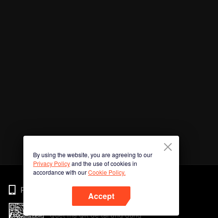
By using the website, you are agreeing to our
Privacy Policy
and the use of cookies in
accordance with our
Cookie Policy.
Phone
Accept
Quét mã QR để tải ứng dụng