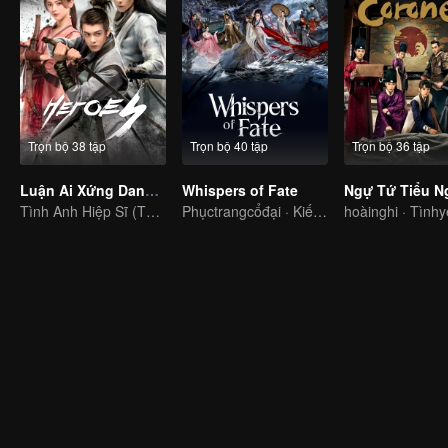
Trọn bộ 38 tập
Trọn bộ 40 tập
Trọn bộ 36 tập
Luận Ai Xứng Danh Anh Hùng
Whispers of Fate
Ngự Tứ Tiểu N
Tình Anh Hiệp Sĩ (Thiếu Niên Hiệp Sĩ Tình) - Tăng Thuấn Hy, Dương Siêu Việt
Phụctrangcổđại · Kiếm hiệp
hoàinghi · Tình