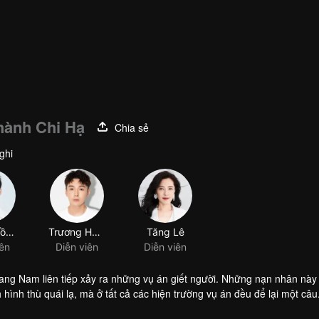
hành Chi Hạ
Chia sẻ
ghi
Lưu Di Đồng
Trương Hạo Duy
Tăng Lê
iên
Diễn viên
Diễn viên
ang Nam liên tiếp xảy ra những vụ án giết người. Những nạn nhân này
hình thù quái lạ, mà ở tất cả các hiện trường vụ án đều để lại một câu
m bạn điều tra phá án. Trong quá trình đi sâu điều tra, mọi hạng ngư