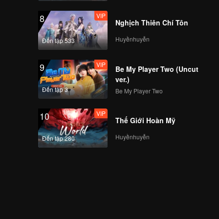
VIP
8
Nghịch Thiên Chí Tôn
Huyềnhuyễn
Đến tập 533
VIP
9
Be My Player Two (Uncut
ver.)
Đến tập 3
Be My Player Two
VIP
10
Thế Giới Hoàn Mỹ
Huyềnhuyễn
Đến tập 280