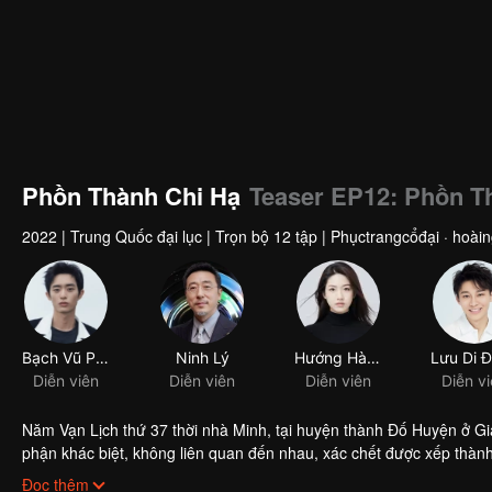
Phồn Thành Chi Hạ
Teaser EP12: Phồn T
2022
|
Trung Quốc đại lục
|
Trọn bộ 12 tập
|
Phụctrangcổđại · hoàin
Bạch Vũ Phàm
Ninh Lý
Hướng Hàm Chi
Diễn viên
Diễn viên
Diễn viên
Diễn v
Năm Vạn Lịch thứ 37 thời nhà Minh, tại huyện thành Đố Huyện ở Gi
phận khác biệt, không liên quan đến nhau, xác chết được xếp thành 
đệ của nạn nhân đầu tiên, tiểu bổ khoái Khúc Tam Canh đã cùng nhó
Đọc thêm