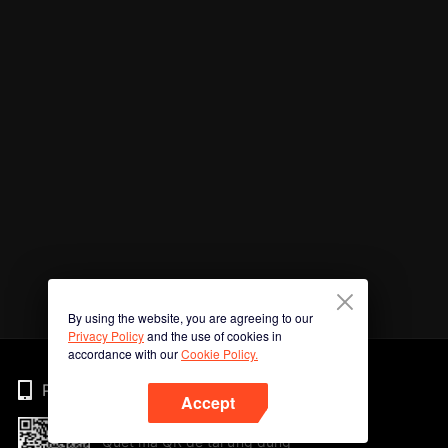
By using the website, you are agreeing to our
Privacy Policy
and the use of cookies in
accordance with our
Cookie Policy.
Phone
Accept
Quét mã QR để tải ứng dụng