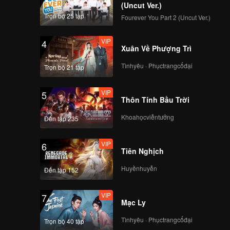
 mục đích
(Uncut Ver.)
Trọn bộ 25 tập
Fourever You Part 2 (Uncut Ver.)
VIP
4
Xuân Về Phượng Trì
Tìnhyêu · Phụctrangcổđại
Trọn bộ 21 tập
VIP
5
Thôn Tính Bầu Trời
Khoahọcviễntưởng
Đến tập 235
VIP
6
Tiên Nghịch
Huyềnhuyễn
Đến tập 152
VIP
7
Mạc Ly
Tìnhyêu · Phụctrangcổđại
Trọn bộ 40 tập