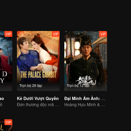
 án cũ mười năm trước dần dần được hé lộ. Rốt cuộc hung thủ là ai, và
VIP
VIP
VIP
Trọn bộ 26 tập
Trọn bộ 12 tập
ao
Kẻ Dưới Vượt Quyền
Đại Minh Ám Ảnh: Ba Trăm Trung Hồn
ết
Đơn thương độc mã đối đầu! Nữ nhân mồ côi đơn độc chống lại cả chốn hậu cung.
Hoàng Hựu Minh & Từ Dương bị cuốn vào thế giới gián điệp
VIP