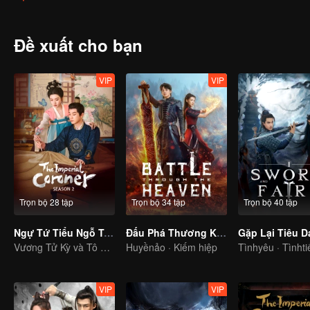
tầng lớp người lần lượt xuất hiện, trong màn sương mù dày đặc, vụ
của hắn là gì?
Đề xuất cho bạn
VIP
VIP
Trọn bộ 28 tập
Trọn bộ 34 tập
Trọn bộ 40 tập
Ngự Tứ Tiểu Ngỗ Tác 2
Đấu Phá Thương Khung: Thiếu Niên Trở Về
Gặp Lại Tiêu D
Vương Tử Kỳ và Tô Hiểu Đồng vừa yêu đương vừa phá án
Huyềnảo · Kiếm hiệp
Tìnhyêu · Tìnhti
VIP
VIP