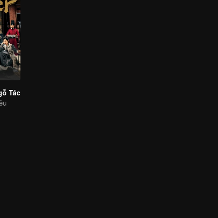
gỗ Tác
yêu