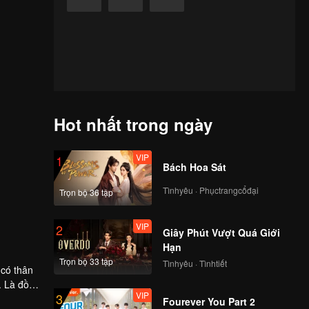
Hot nhất trong ngày
VIP
1
Bách Hoa Sát
Tìnhyêu · Phụctrangcổđại
Trọn bộ 36 tập
VIP
2
Giây Phút Vượt Quá Giới
Hạn
Trọn bộ 33 tập
Tìnhyêu · Tìnhtiết
 có thân
. Là đồ
VIP
3
ời, mọi
Fourever You Part 2