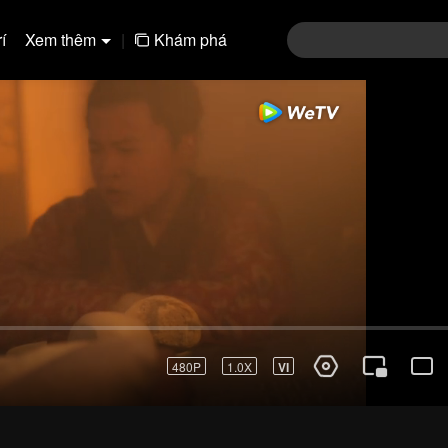
í
Xem thêm
|
Khám phá