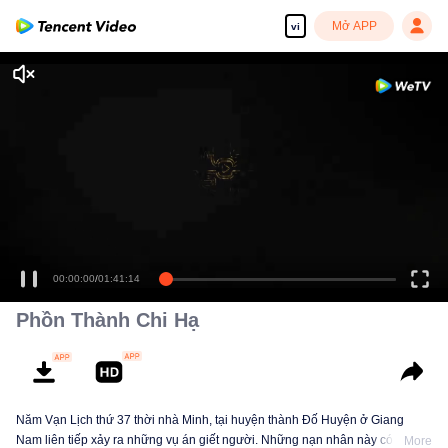
Mở APP
vi
00:00:00
/
01:41:14
Phồn Thành Chi Hạ
Năm Vạn Lịch thứ 37 thời nhà Minh, tại huyện thành Đố Huyện ở Giang
Nam liên tiếp xảy ra những vụ án giết người. Những nạn nhân này có thân
More