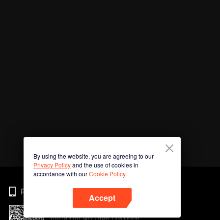
By using the website, you are agreeing to our
Privacy Policy
and the use of cookies in
accordance with our
Cookie Policy.
Phone
Accept
สแกนรหัส QR เพื่อดาวน์โหลด