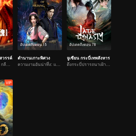
อัปเดตถึงตอน 15
อัปเดตถึงตอน 78
วรรค์
ตำนานเกาะพิศวง
จูเซียน กระบี่เทพสังหาร
กรรมในอดีตชาติ กลืนสวรรค์ให้แหลกสลาย
ความงามอันน่าทึ่ง: แฟนตาซีโบราณ 3D
ดึงกระบี่ปรารถนาเฝ้าถามหมู่เซียน จะบำเพ็ญเพียรอย่างไรไม่ให้จิตใจยึดติด
VIP