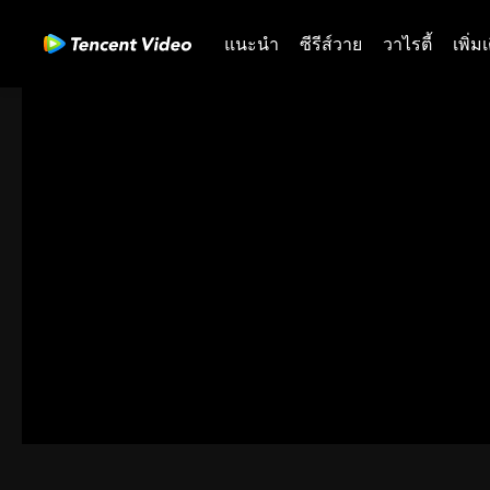
แนะนำ
ซีรีส์วาย
วาไรตี้
เพิ่ม