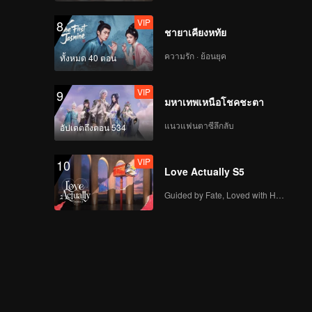
VIP
8
ชายาเคียงหทัย
ความรัก · ย้อนยุค
ทั้งหมด 40 ตอน
VIP
9
มหาเทพเหนือโชคชะตา
แนวแฟนตาซีลึกลับ
อัปเดตถึงตอน 534
VIP
10
Love Actually S5
Guided by Fate, Loved with Heart