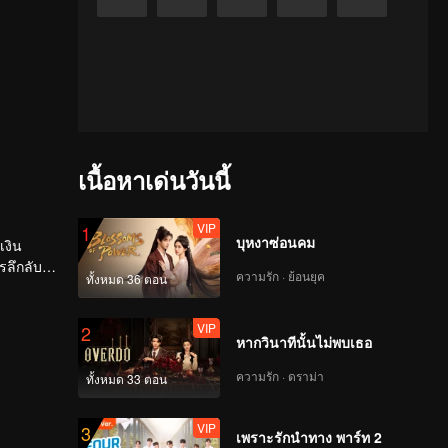
เนื้อหาเด่นวันนี้
VIP
1
บุหงาซ่อนคม
เงิน
รลึกลับ
ความรัก · ย้อนยุค
ทั้งหมด 36 ตอน
้าหมาย
VIP
2
หากวินาทีนั้นไม่พบเธอ
ความรัก · ดราม่า
ทั้งหมด 33 ตอน
VIP
3
เพราะรักนำทาง พาร์ท 2