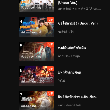
(Uncut Ver.)
ทั้งหมด 25 ตอน
เพราะรักนำทาง พาร์ท 2 (Uncut Ver.)
VIP
4
ซอโซ่ล่ามธีร์ (Uncut Ver.)
ซอโซ่ล่ามธีร์
อัปเดตถึงตอน 4
VIP
5
หงส์คืนบัลลังก์แค้น
ความรัก · ย้อนยุค
ทั้งหมด 21 ตอน
VIP
6
มหาศึกล้างพิภพ
ไซไฟ
อัปเดตถึงตอน 235
VIP
7
ฝืนลิขิตฟ้าข้าขอเป็นเซียน
แนวแฟนตาซีลึกลับ
อัปเดตถึงตอน 152