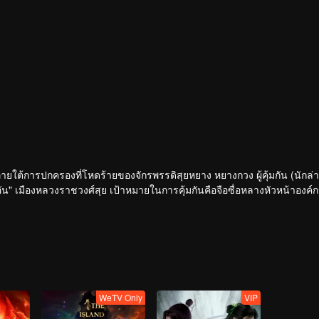
ายใต้การปกครองที่โหดร้ายของจักรพรรดิสุยหยาง หยางกวง ผู้คุ้มกัน (นักล่า
งอัน" เมืองหลวงราชวงศ์สุย เป้าหมายในการคุ้มกันคือจือซื่อหลางหัวหน้าองค์ก
ชสำนักจงหยวนทำข้อตกลงกับห้าตระกูลชาวหูนอกด่าน แต่การลอบสังหารไม่ใช่เป
WeTV Only
VIP