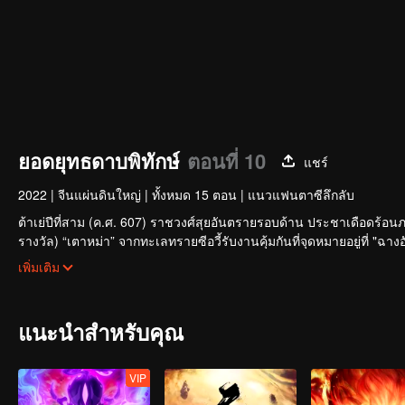
ยอดยุทธดาบพิทักษ์
ตอนที่ 10
แชร์
2022
|
จีนแผ่นดินใหญ่
|
ทั้งหมด 15 ตอน
|
แนวแฟนตาซีลึกลับ
ต้าเย่ปีที่สาม (ค.ศ. 607) ราชวงศ์สุยอันตรายรอบด้าน ประชาเดือดร้อนภ
รางวัล) “เตาหม่า” จากทะเลทรายซีอวี้รับงานคุ้มกันที่จุดหมายอยู่ที่ "ฉา
“กลุ่มฮวาเหยียน” ที่มุ่งล้มล้างราชวงศ์สุย เพื่อกำจัดจือซื่อหลาง รา
เพิ่มเติม
ที่แท้จริง การเดินทางที่ส่งผลต่อชะตากรรมใต้หล้าเริ่มต้นขึ้นที่นี่...
แนะนำสำหรับคุณ
VIP