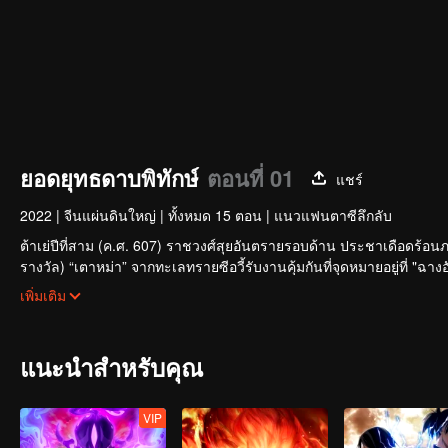
ยอดยุทธดาบพิทักษ์
ตอนที่ 01
แชร์
2022
|
จีนแผ่นดินใหญ่
|
ทั้งหมด 15 ตอน
|
แนวแฟนตาซีลึกลับ
ต้าเย่ปีที่สาม (ค.ศ. 607) ราชวงศ์สุยอันตรายรอบด้าน ประชาเดือดร้อนภ
รางวัล) “เตาหม่า” จากทะเลทรายซีอวี้รับงานคุ้มกันที่จุดหมายอยู่ที่ "ฉา
“กลุ่มฮวาเหยียน” ที่มุ่งล้มล้างราชวงศ์สุย เพื่อกำจัดจือซื่อหลาง รา
เพิ่มเติม
ที่แท้จริง การเดินทางที่ส่งผลต่อชะตากรรมใต้หล้าเริ่มต้นขึ้นที่นี่...
แนะนำสำหรับคุณ
VIP