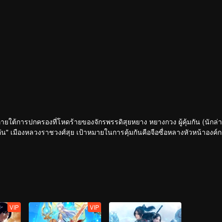
ายใต้การปกครองที่โหดร้ายของจักรพรรดิสุยหยาง หยางกวง ผู้คุ้มกัน (นักล่า
งอัน" เมืองหลวงราชวงศ์สุย เป้าหมายในการคุ้มกันคือจือซื่อหลางหัวหน้าองค์ก
ชสำนักจงหยวนทำข้อตกลงกับห้าตระกูลชาวหูนอกด่าน แต่การลอบสังหารไม่ใช่เป
VIP
VIP