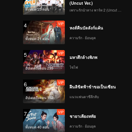
(Uncut Ver.)
ทั้งหมด 25 ตอน
เพราะรักนำทาง พาร์ท 2 (Uncut Ver.)
VIP
4
หงส์คืนบัลลังก์แค้น
ความรัก · ย้อนยุค
ทั้งหมด 21 ตอน
VIP
5
มหาศึกล้างพิภพ
ไซไฟ
อัปเดตถึงตอน 235
VIP
6
ฝืนลิขิตฟ้าข้าขอเป็นเซียน
แนวแฟนตาซีลึกลับ
อัปเดตถึงตอน 152
VIP
7
ชายาเคียงหทัย
ความรัก · ย้อนยุค
ทั้งหมด 40 ตอน