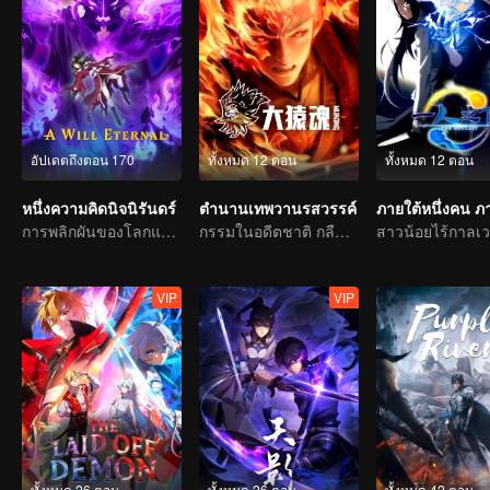
อัปเดตถึงตอน 170
ทั้งหมด 12 ตอน
ทั้งหมด 12 ตอน
หนึ่งความคิดนิจนิรันดร์
ตำนานเทพวานรสวรรค์
ภายใต้หนึ่งคน ภ
การพลิกผันของโลกแห่งการบำเพ็ญเซียนกลับมาแล้ว !
กรรมในอดีตชาติ กลืนสวรรค์ให้แหลกสลาย
สาวน้อยไร้กาลเ
VIP
VIP
ทั้งหมด 26 ตอน
ทั้งหมด 26 ตอน
ทั้งหมด 42 ตอน