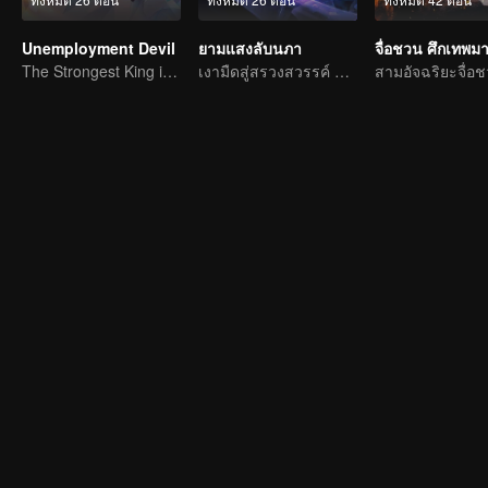
Unemployment Devil
ยามแสงลับนภา
The Strongest King in the Demon World Suddenly Gets Laid Off?
เงามืดสู่สรวงสวรรค์ แผดเผาวิญญาณพิทักษ์ความดี