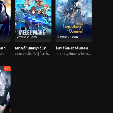
ทั้งหมด 20 ตอน
ทั้งหมด 78 ตอน
าค 1
อยากเป็นยอดยุทธ์แต่ดันเป็นจอมเวทแทน
อินทรีหิมะเจ้าดินแดน
วลา
จอมเวทเป็นกังฟู ใครก็ต้านไม่อยู่
การผจญภัยแสนวิเศษและอุปสรรคของเด็กหนุ่มเริ่มต้นขึ้นอีกครั้ง
VIP