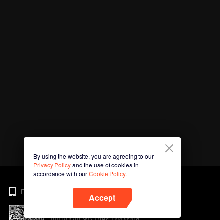
By using the website, you are agreeing to our
Privacy Policy
and the use of cookies in
accordance with our
Cookie Policy.
Phone
Accept
สแกนรหัส QR เพื่อดาวน์โหลด