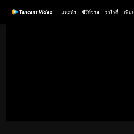
แนะนำ
ซีรีส์วาย
วาไรตี้
เพิ่ม