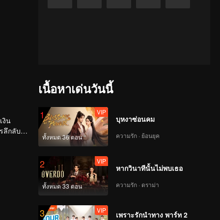
เนื้อหาเด่นวันนี้
VIP
1
บุหงาซ่อนคม
เงิน
รลึกลับ
ความรัก · ย้อนยุค
ทั้งหมด 36 ตอน
้าหมาย
VIP
2
หากวินาทีนั้นไม่พบเธอ
ความรัก · ดราม่า
ทั้งหมด 33 ตอน
VIP
3
เพราะรักนำทาง พาร์ท 2