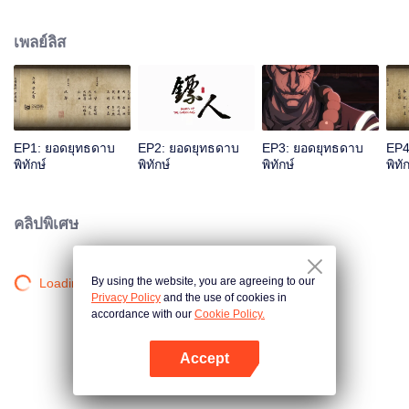
หม่า” จากทะเลทรายซีอวี้รับงานคุ้มกันที่จุดหมายอยู่ที่ "ฉางอัน" เมืองหลวงราชวงศ์
สุย เป้าหมายในการคุ้มกันคือจือซื่อหลางหัวหน้าองค์กรลึกลับ “กลุ่มฮวาเหยียน” ที่
เพลย์ลิส
มุ่งล้มล้างราชวงศ์สุย เพื่อกำจัดจือซื่อหลาง ราชสำนักจงหยวนทำข้อตกลงกับห้า
ตระกูลชาวหูนอกด่าน แต่การลอบสังหารไม่ใช่เป้าหมายที่แท้จริง การเดินทางที่ส่ง
ผลต่อชะตากรรมใต้หล้าเริ่มต้นขึ้นที่นี่...
EP1: ยอดยุทธดาบ
EP2: ยอดยุทธดาบ
EP3: ยอดยุทธดาบ
EP4
พิทักษ์
พิทักษ์
พิทักษ์
พิทัก
คลิปพิเศษ
By using the website, you are agreeing to our
Loading…
Privacy Policy
and the use of cookies in
accordance with our
Cookie Policy.
Accept
เปิด APP