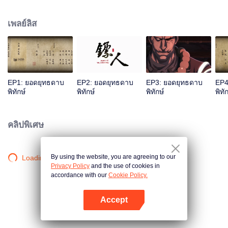
หม่า” จากทะเลทรายซีอวี้รับงานคุ้มกันที่จุดหมายอยู่ที่ "ฉางอัน" เมืองหลวงราชวงศ์
สุย เป้าหมายในการคุ้มกันคือจือซื่อหลางหัวหน้าองค์กรลึกลับ “กลุ่มฮวาเหยียน” ที่
เพลย์ลิส
มุ่งล้มล้างราชวงศ์สุย เพื่อกำจัดจือซื่อหลาง ราชสำนักจงหยวนทำข้อตกลงกับห้า
ตระกูลชาวหูนอกด่าน แต่การลอบสังหารไม่ใช่เป้าหมายที่แท้จริง การเดินทางที่ส่ง
ผลต่อชะตากรรมใต้หล้าเริ่มต้นขึ้นที่นี่...
EP1: ยอดยุทธดาบ
EP2: ยอดยุทธดาบ
EP3: ยอดยุทธดาบ
EP4
พิทักษ์
พิทักษ์
พิทักษ์
พิทัก
คลิปพิเศษ
By using the website, you are agreeing to our
Loading…
Privacy Policy
and the use of cookies in
accordance with our
Cookie Policy.
Accept
เปิด APP