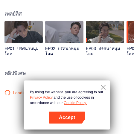
เขา “ไม่อยากแต่งงาน” หรือว่า “แต่งไม่ได้” ในที่สุดคุณลุงได้พบกับนางฟ้าในดวงใจ
เขาจะรับมืออย่างไร ไม่มีผู้ชายที่ไม่แต่งงาน มีแค่คนที่ยังหาคนที่เหมาะไม่ได้ก็
เพลย์ลิส
เท่านั้น
VIP
VIP
EP01: ปริศนาหนุ่ม
EP02: ปริศนาหนุ่ม
EP03: ปริศนาหนุ่ม
EP0
โสด
โสด
โสด
โส
คลิปพิเศษ
By using the website, you are agreeing to our
Loading…
Privacy Policy
and the use of cookies in
accordance with our
Cookie Policy.
Accept
เปิด APP