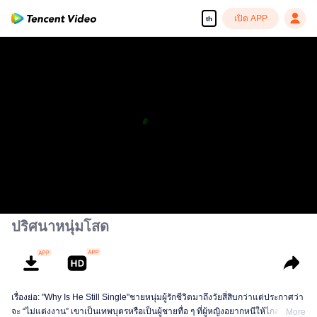
เปิด APP
th
ปริศนาหนุ่มโสด
เรื่องย่อ: "Why Is He Still Single"ชายหนุ่มผู้รักชีวิตมาถึงวัยสี่สิบกว่าแต่ประกาศว่า
จะ “ไม่แต่งงาน” เขาเป็นเทพบุตรหรือเป็นผู้ชายทื่อ ๆ ที่ผู้หญิงอยากหนีให้ไกลห่าง
More