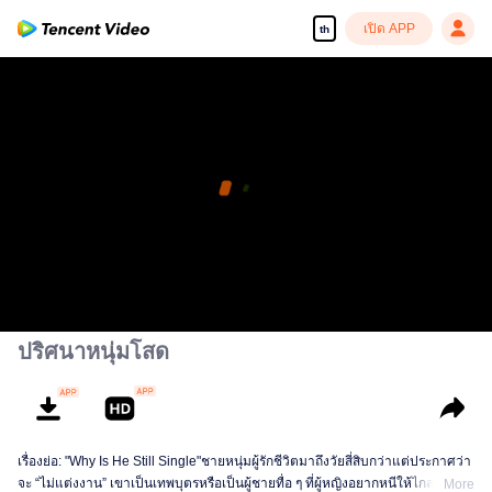
เปิด APP
th
ปริศนาหนุ่มโสด
เรื่องย่อ: "Why Is He Still Single"ชายหนุ่มผู้รักชีวิตมาถึงวัยสี่สิบกว่าแต่ประกาศว่า
จะ “ไม่แต่งงาน” เขาเป็นเทพบุตรหรือเป็นผู้ชายทื่อ ๆ ที่ผู้หญิงอยากหนีให้ไกลห่าง
More