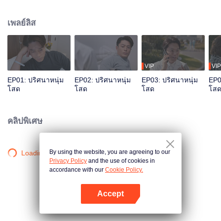
เขา “ไม่อยากแต่งงาน” หรือว่า “แต่งไม่ได้” ในที่สุดคุณลุงได้พบกับนางฟ้าในดวงใจ
เขาจะรับมืออย่างไร ไม่มีผู้ชายที่ไม่แต่งงาน มีแค่คนที่ยังหาคนที่เหมาะไม่ได้ก็
เพลย์ลิส
เท่านั้น
VIP
VIP
EP01: ปริศนาหนุ่ม
EP02: ปริศนาหนุ่ม
EP03: ปริศนาหนุ่ม
EP0
โสด
โสด
โสด
โส
คลิปพิเศษ
By using the website, you are agreeing to our
Loading…
Privacy Policy
and the use of cookies in
accordance with our
Cookie Policy.
Accept
เปิด APP