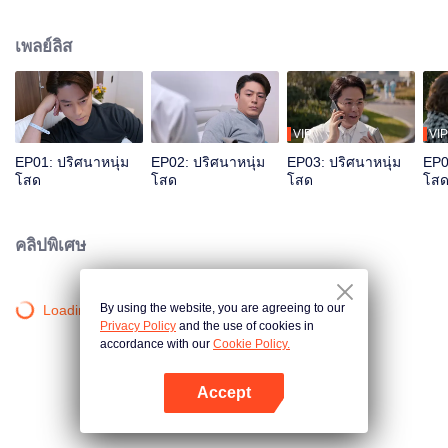
เขา “ไม่อยากแต่งงาน” หรือว่า “แต่งไม่ได้” ในที่สุดคุณลุงได้พบกับนางฟ้าในดวงใจ
เขาจะรับมืออย่างไร ไม่มีผู้ชายที่ไม่แต่งงาน มีแค่คนที่ยังหาคนที่เหมาะไม่ได้ก็
เพลย์ลิส
เท่านั้น
VIP
VIP
EP01: ปริศนาหนุ่ม
EP02: ปริศนาหนุ่ม
EP03: ปริศนาหนุ่ม
EP0
โสด
โสด
โสด
โส
คลิปพิเศษ
By using the website, you are agreeing to our
Loading…
Privacy Policy
and the use of cookies in
accordance with our
Cookie Policy.
Accept
เปิด APP