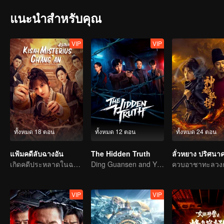
แนะนำสำหรับคุณ
VIP
VIP
ทั้งหมด 18 ตอน
ทั้งหมด 12 ตอน
ทั้งหมด 24 ตอน
แฟ้มคดีลับฉางอัน
The Hidden Truth
เกิดคดีประหลาดในฉางอันบ่อยครั้ง คนใจกล้าเชิญเข้ามา
Ding Guansen and Yin Xiaotian star in this gritty crime thriller centered on a long-buried cold case.
VIP
VIP