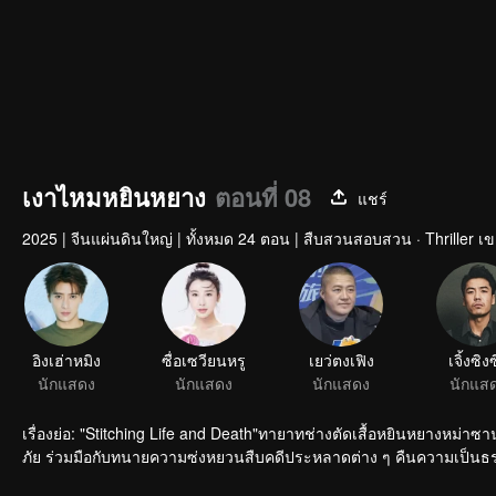
เงาไหมหยินหยาง
ตอนที่ 08
แชร์
2025
|
จีนแผ่นดินใหญ่
|
ทั้งหมด 24 ตอน
|
สืบสวนสอบสวน · Thriller เข
อิงเฮ่าหมิง
ซื่อเซวียนหรู
เยว่ตงเฟิง
เจิ้งซิง
นักแสดง
นักแสดง
นักแสดง
นักแส
เรื่องย่อ: "Stitching Life and Death"ทายาทช่างตัดเสื้อหยินหยางห
ภัย ร่วมมือกับทนายความซ่งหยวนสืบคดีประหลาดต่าง ๆ คืนความเป็นธรร