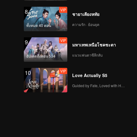
VIP
8
ชายาเคียงหทัย
ความรัก · ย้อนยุค
ทั้งหมด 40 ตอน
VIP
9
มหาเทพเหนือโชคชะตา
แนวแฟนตาซีลึกลับ
อัปเดตถึงตอน 534
VIP
10
Love Actually S5
Guided by Fate, Loved with Heart