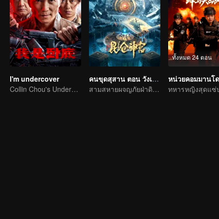
ทั้งหมด 24 ตอน
I'm undercover
คนขุดสุสาน ตอน วังเทพคุนหลุน
Collin Chou's Undercover War
สามสหายผจญภัยฝ่าดินแดนลึกลับคุนหลุน