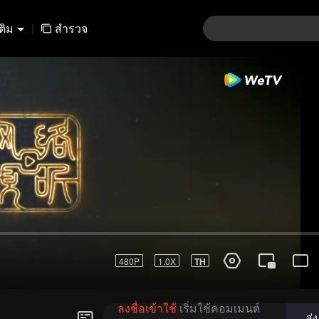
เติม
|
สำรวจ