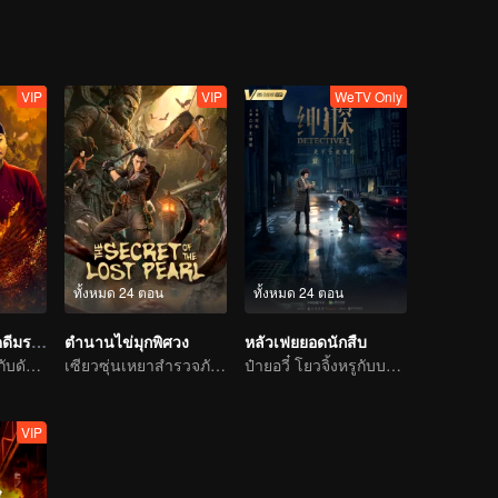
VIP
VIP
WeTV Only
ทั้งหมด 24 ตอน
ทั้งหมด 24 ตอน
ลั่วหยาง ปริศนาคดีมรณะ
ตำนานไข่มุกพิศวง
หลัวเฟยยอดนักสืบ
ควบอาชาทะลวงกับดัก สืบคดีปริศนาแห่งนครเทพ
เซียวซุ่นเหยาสำรวจภัยชิงสมบัติ ทำลายคำสาปโลหิต
ป๋ายอวี๋ โยวจิ้งหรูกับบทบาทนักสืบแห่งประชาชาติ
VIP