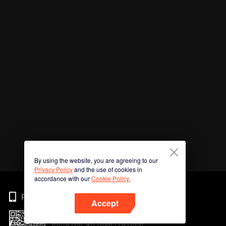
By using the website, you are agreeing to our
Privacy Policy
and the use of cookies in
accordance with our
Cookie Policy.
Phone
Accept
สแกนรหัส QR เพื่อดาวน์โหลด