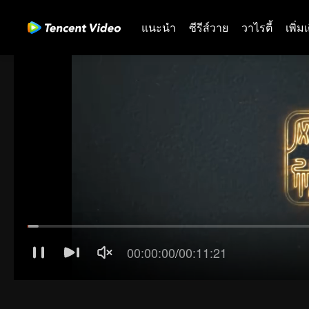
แนะนำ
ซีรีส์วาย
วาไรตี้
เพิ่ม