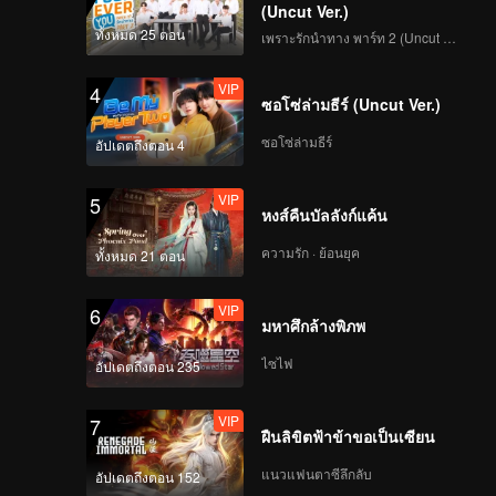
(Uncut Ver.)
ทั้งหมด 25 ตอน
เพราะรักนำทาง พาร์ท 2 (Uncut Ver.)
VIP
4
ซอโซ่ล่ามธีร์ (Uncut Ver.)
ซอโซ่ล่ามธีร์
อัปเดตถึงตอน 4
VIP
5
หงส์คืนบัลลังก์แค้น
ความรัก · ย้อนยุค
ทั้งหมด 21 ตอน
VIP
6
มหาศึกล้างพิภพ
ไซไฟ
อัปเดตถึงตอน 235
VIP
7
ฝืนลิขิตฟ้าข้าขอเป็นเซียน
แนวแฟนตาซีลึกลับ
อัปเดตถึงตอน 152