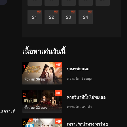
VIP
VIP
VIP
VIP
21
22
23
24
เนื้อหาเด่นวันนี้
VIP
1
บุหงาซ่อนคม
ความรัก · ย้อนยุค
ทั้งหมด 36 ตอน
VIP
2
หากวินาทีนั้นไม่พบเธอ
ความรัก · ดราม่า
ทั้งหมด 33 ตอน
้นเคราะห์
VIP
3
เพราะรักนำทาง พาร์ท 2