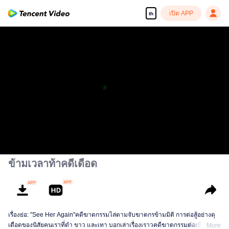
เปิด APP
th
ข้ามเวลาท้าคดีเดือด
เรื่องย่อ: "See Her Again"คดีฆาตกรรมไล่ตามจับฆาตกรข้ามมิติ การต่อสู้อย่างดุ
เดือดของนิสัยคนเราที่ดำ ขาว และเทา บอกเล่าเรื่องเราวคดีฆาตกรรมต่อเนื่องที่
More