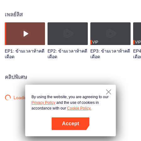
เกิดจากเหตุเพลิงไหม้อาคารปี 1990 ตำรวจจีนฮ่องกงอย่างหยางกวงเย่าไล่ตามตัว
ฆาตกรผ่านความแตกต่างในห้วงมิติถึง 25 ปี ปกป้องมิตรภาพ คลี่คลายความจริง
เพลย์ลิส
ของคดี พิทักษ์ความยุติธรรม
VIP
VIP
EP1: ข้ามเวลาท้าคดี
EP2: ข้ามเวลาท้าคดี
EP3: ข้ามเวลาท้าคดี
EP4
เดือด
เดือด
เดือด
เดือ
คลิปพิเศษ
By using the website, you are agreeing to our
Loading…
Privacy Policy
and the use of cookies in
accordance with our
Cookie Policy.
Accept
เปิด APP