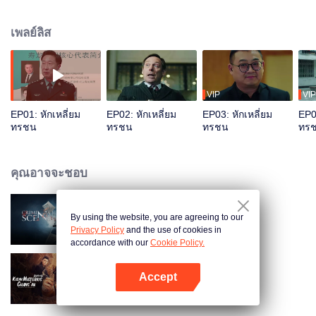
หลัวที่ถูกบงการด้วยประเทศซาเผิงหวังว่าจะขโมยทักษะส่วนสำคัญ เจ้าหน้าที่ความ
มั่นคงแห่งชาติได้ฮั่วหมิ่นและเหล่าสมาชิกได้ทำลายแผนชั่วร้ายของ SAD สุดท้าย
เพลย์ลิส
ลงโทษไส้ศึกและหน่วยสอดแนม
VIP
VIP
EP01: หักเหลี่ยม
EP02: หักเหลี่ยม
EP03: หักเหลี่ยม
EP04
ทรชน
ทรชน
ทรชน
ทร
คุณอาจจะชอบ
By using the website, you are agreeing to our
ทีมสืบคดี ปิดบัญชีแค้น
Privacy Policy
and the use of cookies in
accordance with our
Cookie Policy.
Accept
แฟ้มคดีลับฉางอัน
เปิด APP