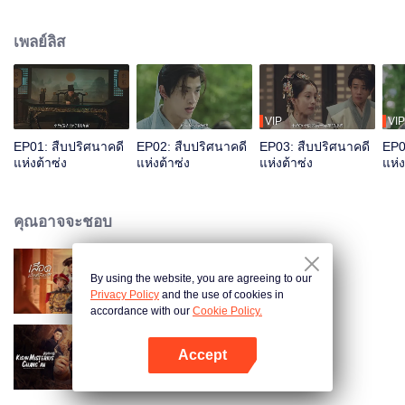
ปรับตัวเข้าหากัน ร่วมแรงร่วมใจ คลี่คลายคดีฆาตกรรมสี่คดีผ่านวิธีการตั้ง
สมมติฐาน ไต่สวนและพลิกศพ ล้างมลทินให้คนตาย คืนความยุติธรรมให้คนมีชีวิต
เพลย์ลิส
VIP
VIP
EP01: สืบปริศนาคดี
EP02: สืบปริศนาคดี
EP03: สืบปริศนาคดี
EP0
แห่งต้าซ่ง
แห่งต้าซ่ง
แห่งต้าซ่ง
แห่ง
คุณอาจจะชอบ
By using the website, you are agreeing to our
เลือดบัลลังก์พิศวาส (พากย์ไทย)
Privacy Policy
and the use of cookies in
accordance with our
Cookie Policy.
Accept
แฟ้มคดีลับฉางอัน
เปิด APP