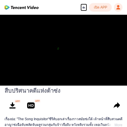
เปิด APP
th
สืบปริศนาคดีแห่งต้าซ่ง
เรื่องย่อ: "The Song Inquisitor"ซีรีส์บอกเล่าเรื่องราวสมัยซ่งใต้ เจ้าหน้าที่สืบสวนคดี
อาญาซ่งฉือจับพลัดจับผลูรวมกลุ่มกับจ้าวจือถิง หวังหลิงรวมทั้ง เหอเวินหนิง ทั้งสี่คน
More