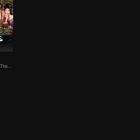
Reborn to Rule: The Ultimate Live-in Son-in-Law