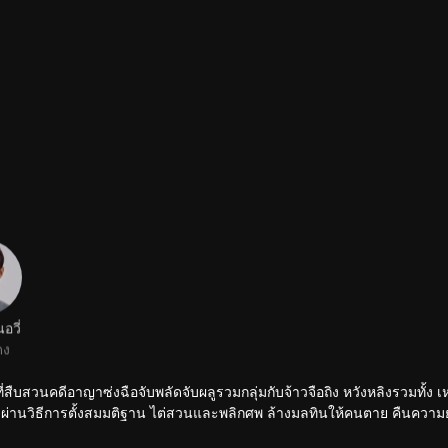
อวี่
ดง
้าที่สืบสวนคดีอาญาซ่งฉือจับพลัดจับผลูรวมกลุ่มกับจ้าวจือถิง หวังหลิงรวมทั้ง เ
่คดีผ่านวิธีการตั้งสมมติฐาน ไต่สวนและพลิกศพ ล้างมลทินให้คนตาย คืนความ