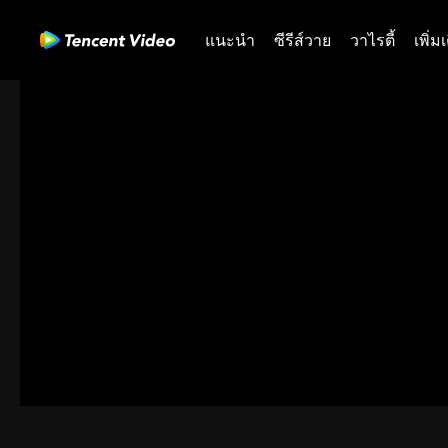
แนะนำ
ซีรีส์วาย
วาไรตี้
เพิ่ม