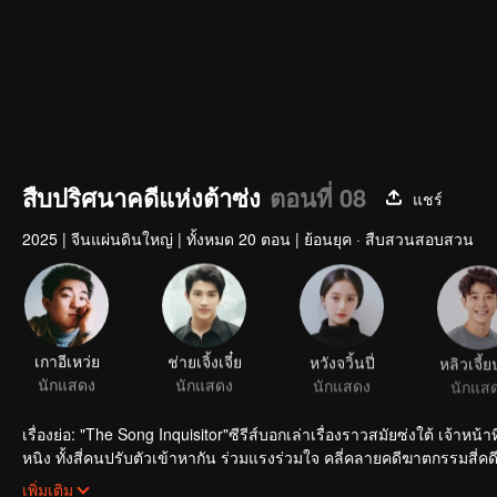
สืบปริศนาคดีแห่งต้าซ่ง
ตอนที่ 08
แชร์
2025
|
จีนแผ่นดินใหญ่
|
ทั้งหมด 20 ตอน
|
ย้อนยุค · สืบสวนสอบสวน
เกาอีเหว่ย
ช่ายเจิ้งเจี๋ย
หวังจวิ้นปี่
หลิวเจี้ยน
นักแสดง
นักแสดง
นักแสดง
นักแส
เรื่องย่อ: "The Song Inquisitor"ซีรีส์บอกเล่าเรื่องราวสมัยซ่งใต้ เจ้าหน
หนิง ทั้งสี่คนปรับตัวเข้าหากัน ร่วมแรงร่วมใจ คลี่คลายคดีฆาตกรรมสี
ให้คนมีชีวิต
เพิ่มเติม