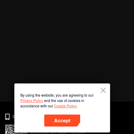
By using the website, you are agreeing to our
Privacy Policy
and the use of cookies in
accordance with our
Cookie Policy.
Phone
Accept
สแกนรหัส QR เพื่อดาวน์โหลด