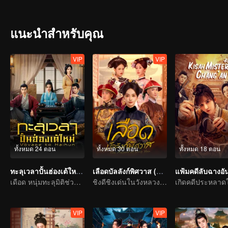
แนะนำสำหรับคุณ
VIP
VIP
ทั้งหมด 24 ตอน
ทั้งหมด 30 ตอน
ทั้งหมด 18 ตอน
ทะลุเวลาปั้นฮ่องเต้ใหม่ ภาค 1 (พากย์ไทย)
เลือดบัลลังก์พิศวาส (พากย์ไทย)
แฟ้มคดีลับฉางอั
เดือด หนุ่มทะลุมิติช่วยฮ่องเต้ถูกปลดเปลี่ยนชะตา
ชิงดีชิงเด่นในวังหลวง! สตรีเด็ดเดี่ยวลุกขึ้นสู้
VIP
VIP