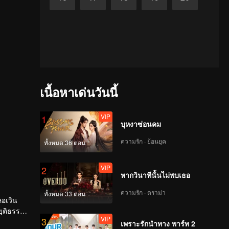
เนื้อหาเด่นวันนี้
VIP
1
บุหงาซ่อนคม
ความรัก · ย้อนยุค
ทั้งหมด 36 ตอน
VIP
2
หากวินาทีนั้นไม่พบเธอ
ความรัก · ดราม่า
ทั้งหมด 33 ตอน
หอเวิน
ยุติธรรม
VIP
3
เพราะรักนำทาง พาร์ท 2