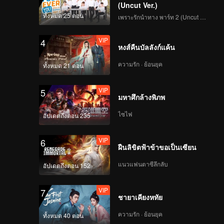
(Uncut Ver.)
ทั้งหมด 25 ตอน
เพราะรักนำทาง พาร์ท 2 (Uncut Ver.)
VIP
4
หงส์คืนบัลลังก์แค้น
ความรัก · ย้อนยุค
ทั้งหมด 21 ตอน
VIP
5
มหาศึกล้างพิภพ
ไซไฟ
อัปเดตถึงตอน 235
VIP
6
ฝืนลิขิตฟ้าข้าขอเป็นเซียน
แนวแฟนตาซีลึกลับ
อัปเดตถึงตอน 152
VIP
7
ชายาเคียงหทัย
ความรัก · ย้อนยุค
ทั้งหมด 40 ตอน