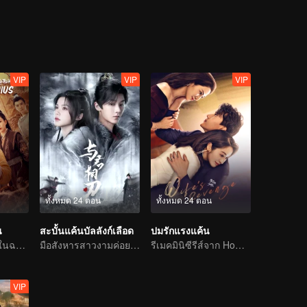
VIP
VIP
VIP
ทั้งหมด 24 ตอน
ทั้งหมด 24 ตอน
น
สะบั้นแค้นบัลลังก์เลือด
ปมรักแรงแค้น
เกิดคดีประหลาดในฉางอันบ่อยครั้ง คนใจกล้าเชิญเข้ามา
มือสังหารสาวงามค่อย ๆ ไล่ล่าองค์ชายแสนรัก
รีเมคมินิซีรีส์จาก Home Temptation
VIP