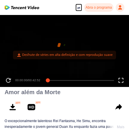
Abra o programa
pt
00:00:00
/
00:42:52
Amor além da Morte
O excepcionalmente talentoso Rei Fantasma, He Simu, encontra
inesperadamente o jovem general Duan Xu enquanto fazia uma pausa para
Mais