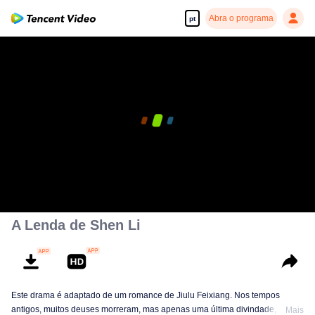
Abra o programa
pt
00:00:00
/
00:37:56
A Lenda de Shen Li
Este drama é adaptado de um romance de Jiulu Feixiang. Nos tempos
antigos, muitos deuses morreram, mas apenas uma última divindade, Xing
Mais