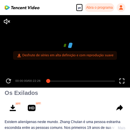
Abra o programa
pt
Desfrute de séries em alta definição e com reprodução suave
00:00:00
/
00:22:26
Os Exilados
Existem alienígenas neste mundo. Zhang Chulan é uma pessoa estranha
escondida entre as pessoas comuns. Nos primeiros 19 anos de sua vida,
Mais