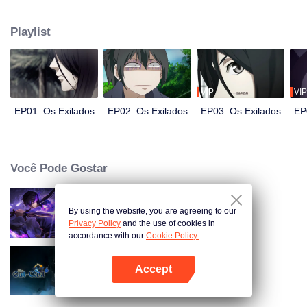
ele teve o cuidado de esconder suas diferenças dos outros. Até que um dia,
a misteriosa garota Feng Baobao veio até ele. A partir de então, ele foi
Playlist
perseguido por cadáveres vivos, hackeado por pessoas estranhas e
envolvido em problemas sem precedentes...
VIP
VIP
EP01: Os Exilados
EP02: Os Exilados
EP03: Os Exilados
EP
Você Pode Gostar
By using the website, you are agreeing to our
Sombra do Céu
Privacy Policy
and the use of cookies in
accordance with our
Cookie Policy.
Accept
Marginado Temporada 6
Abra o programa