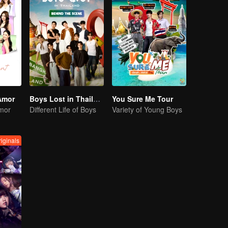
Amor
Boys Lost in Thailand·Behind the Scene
You Sure Me Tour
mor
Different Life of Boys
Variety of Young Boys
iginals