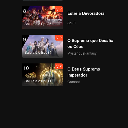
ASIA S2
VIP
8
Estrela Devoradora
Câmera Focada de
DUY no Primeiro
Sci-Fi
Saiu até o Ep235
Palco de CHUANG
ASIA S2
VIP
9
O Supremo que Desafia
Câmera Focada de
os Céus
DAVID no Primeiro
Saiu até o Ep534
MysteriousFantasy
Palco de CHUANG
ASIA S2
VIP
10
O Deus Supremo
Câmera Focada de
Imperador
YUCHEN no Primeiro
Saiu até o Ep611
Combat
Palco de CHUANG
ASIA S2
Câmera Focada de KK
no Primeiro Palco de
CHUANG ASIA S2