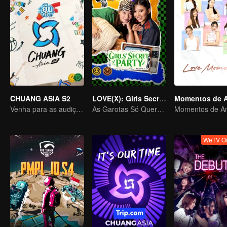
CHUANG ASIA S2
LOVE(X): Girls Secret Party
Momentos de 
Venha para as audições asiáticas e escolha seu ídolo
As Garotas Só Querem Se Divertir
Momentos de A
WeTV Or