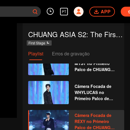
NINJA no Primeiro
APP
Palco de CHUANG
PT
ASIA S2
Câmera Focada de
CHUANG ASIA S2: The First Public Performance
SICHEN no Primeiro
Palco de CHUANG
First Stage
ASIA S2
Playlist
Erros de gravação
Câmera Focada de
MYST no Primeiro
Palco de CHUANG
ASIA S2
Câmera Focada de
WHYLUCAS no
Primeiro Palco de
CHUANG ASIA S2
Câmera Focada de
REXY no Primeiro
Palco de CHUANG