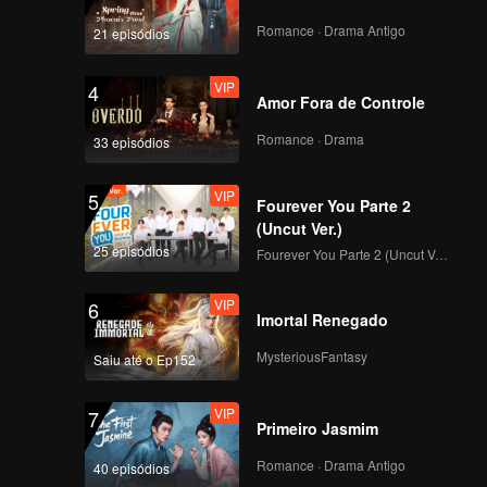
Câmera Focada de
JELLY no Primeiro
Romance · Drama Antigo
21 episódios
Palco de CHUANG
ASIA S2
VIP
4
Amor Fora de Controle
Câmera Focada de
WEIZHI no Primeiro
Romance · Drama
33 episódios
Palco de CHUANG
ASIA S2
VIP
5
Fourever You Parte 2
Câmera Focada de
(Uncut Ver.)
KOSHIN no Primeiro
25 episódios
Fourever You Parte 2 (Uncut Ver.)
Palco de CHUANG
ASIA S2
VIP
6
Imortal Renegado
Câmera Focada de
HIKARU no Primeiro
MysteriousFantasy
Saiu até o Ep152
Palco de CHUANG
ASIA S2
VIP
7
Primeiro Jasmim
Câmera Focada de
JIAHAO no Primeiro
Romance · Drama Antigo
40 episódios
Palco de CHUANG