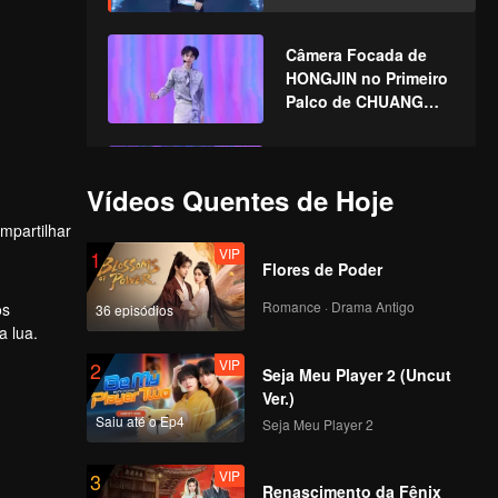
ASIA S2
Câmera Focada de
HONGJIN no Primeiro
Palco de CHUANG
ASIA S2
Câmera Focada de
TIAN QI no Primeiro
Vídeos Quentes de Hoje
Palco de CHUANG
mpartilhar
ASIA S2
VIP
1
Flores de Poder
Câmera Focada de
DONGDONG no
Romance · Drama Antigo
os
36 episódios
Primeiro Palco de
a lua.
CHUANG ASIA S2
VIP
2
Seja Meu Player 2 (Uncut
Câmera Focada de
Ver.)
IVAN no Primeiro
Saiu até o Ep4
Seja Meu Player 2
Palco de CHUANG
ASIA S2
VIP
3
Renascimento da Fênix