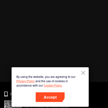
By using the website, you are agreeing to our
Privacy Policy
and the use of cookies in
accordance with our
Cookie Policy.
Phone
Accept
Ler o código QR para baixar