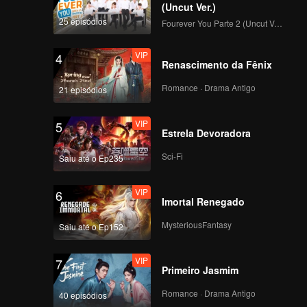
 "corta
nos
(Uncut Ver.)
Ele não
25 episódios
Fourever You Parte 2 (Uncut Ver.)
e, depois
ausa de
VIP
4
amente,
Renascimento da Fênix
Romance · Drama Antigo
21 episódios
VIP
5
Estrela Devoradora
Sci-Fi
Saiu até o Ep235
VIP
6
Imortal Renegado
MysteriousFantasy
Saiu até o Ep152
VIP
7
Primeiro Jasmim
Romance · Drama Antigo
40 episódios