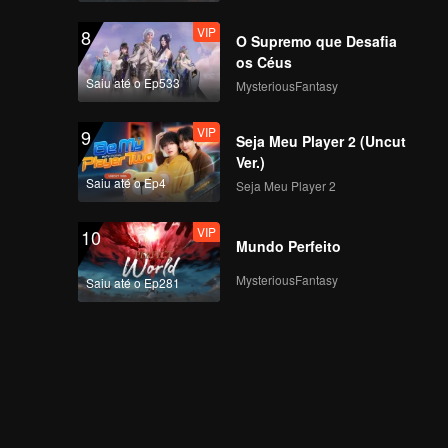
VIP
8
O Supremo que Desafia
os Céus
Saiu até o Ep533
MysteriousFantasy
VIP
9
Seja Meu Player 2 (Uncut
Ver.)
Saiu até o Ep4
Seja Meu Player 2
VIP
10
Mundo Perfeito
MysteriousFantasy
Saiu até o Ep281