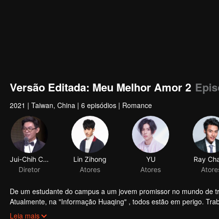
Versão Editada: Meu Melhor Amor 2
Epis
2021
|
Taiwan, China
|
6 episódios
|
Romance
Jui-Chih Chiang
Lin Zihong
YU
Ray Ch
Diretor
Atores
Atores
Atore
De um estudante do campus a um jovem promissor no mundo de trab
Atualmente, na "Informação Huaqing" , todos estão em perigo. T
o adquirente não vai fazer ajustamentos facilmente nos recursos hu
Leia mais