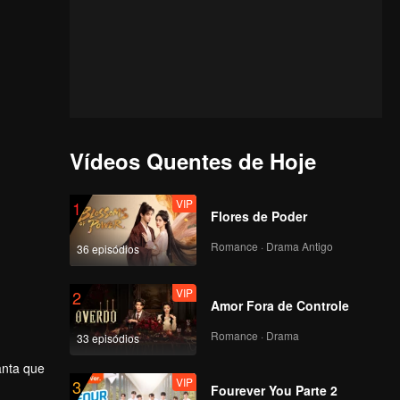
Vídeos Quentes de Hoje
VIP
1
Flores de Poder
Romance · Drama Antigo
36 episódios
VIP
2
Amor Fora de Controle
Romance · Drama
33 episódios
anta que
VIP
3
ão, quem
Fourever You Parte 2