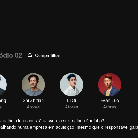
ódio 02
Compartilhar
ang
Shi Zhitian
Li Qi
Evan Luo
s
Atores
Atores
Atores
alho, cinco anos já passou, a sorte ainda é minha?
rabalhando numa empresa em aquisição, mesmo que o responsável gar
manos, é difícil garantir que ninguém seja demitido. Perante a situaç