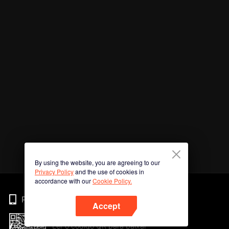
By using the website, you are agreeing to our
Privacy Policy
and the use of cookies in
accordance with our
Cookie Policy.
Phone
Accept
Ler o código QR para baixar