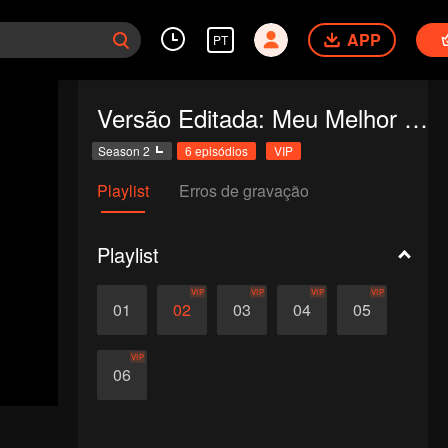
APP
PT
Versão Editada: Meu Melhor Amor 2
Season 2
6 episódios
VIP
Playlist
Erros de gravação
Playlist
VIP
VIP
VIP
VIP
01
02
03
04
05
VIP
06