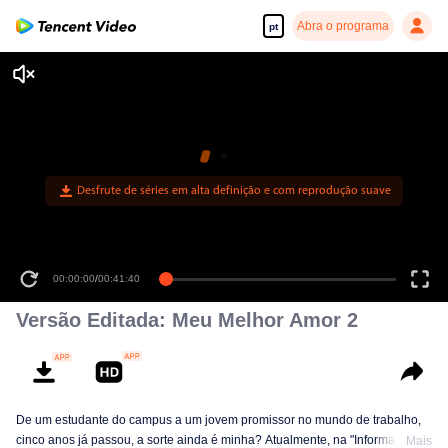
Abra o programa
pt
Desfrute de séries em alta definição e com reprodução suave
00:00:00
/
00:41:40
Versão Editada: Meu Melhor Amor 2
De um estudante do campus a um jovem promissor no mundo de trabalho,
cinco anos já passou, a sorte ainda é minha? Atualmente, na "Informação
Mais