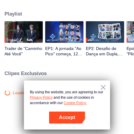
masculinas. Ao longo de 2,5 meses, o público testemunha o crescimento
deles através de reality shows e performances ao vivo, com interação em
Playlist
múltiplas plataformas. Os espectadores participam diretamente do
desenvolvimento dos ídolos por meio de votações e apoio, acompanhando
a jornada desde o primeiro encontro até a sinergia perfeita. O casal mais
popular, com a melhor química, finalmente fará sua estreia no palco global.
Trailer
VIP
VIP
Trailer de "Caminho
EP1: A jornada "Ao
EP2: Desafio de
Epi
Até Você"
Pico" começa, 12
Dança em Dupla,
"Pê
jovens sino-
Par Favor Se
For
tailandeses se
Posicione!
ban
encontram pela
rec
Clipes Exclusivos
primeira vez!
icôn
By using the website, you are agreeing to our
Loading…
Privacy Policy
and the use of cookies in
accordance with our
Cookie Policy.
Accept
Abra o programa