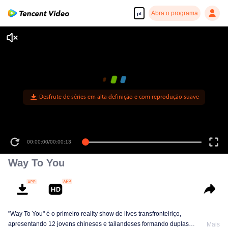
Abra o programa
pt
00:00:00
/
00:00:13
Way To You
"Way To You" é o primeiro reality show de lives transfronteiriço,
apresentando 12 jovens chineses e tailandeses formando duplas
Mais