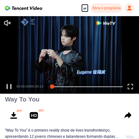
Abra o programa
pt
00:00:00
/
00:00:13
Way To You
"Way To You" é o primeiro reality show de lives transfronteiriço,
apresentando 12 jovens chineses e tailandeses formando duplas
Mais