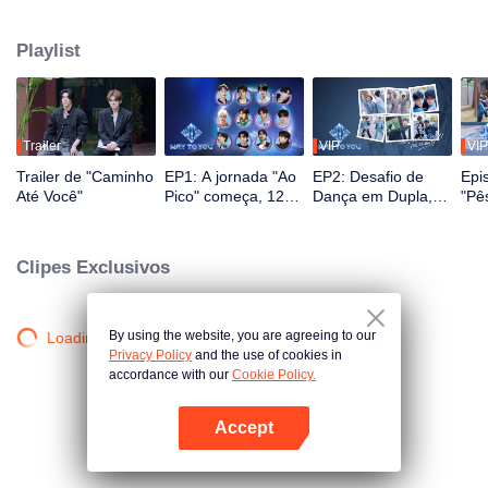
masculinas. Ao longo de 2,5 meses, o público testemunha o crescimento
deles através de reality shows e performances ao vivo, com interação em
Playlist
múltiplas plataformas. Os espectadores participam diretamente do
desenvolvimento dos ídolos por meio de votações e apoio, acompanhando
a jornada desde o primeiro encontro até a sinergia perfeita. O casal mais
popular, com a melhor química, finalmente fará sua estreia no palco global.
Trailer
VIP
VIP
Trailer de "Caminho
EP1: A jornada "Ao
EP2: Desafio de
Epi
Até Você"
Pico" começa, 12
Dança em Dupla,
"Pê
jovens sino-
Par Favor Se
For
tailandeses se
Posicione!
ban
encontram pela
rec
Clipes Exclusivos
primeira vez!
icôn
By using the website, you are agreeing to our
Loading…
Privacy Policy
and the use of cookies in
accordance with our
Cookie Policy.
Accept
Abra o programa