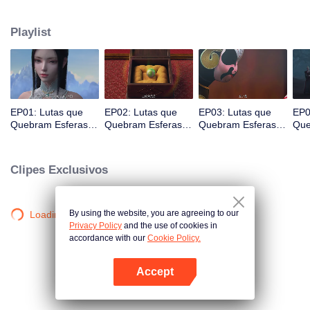
de continuar a melhorar sua força e se vingar da Seita Yunlan por seu pai,
ele foi fundo na Torre de Gás de Refino Queima do Céu para devorar o
Playlist
Coração Caído Yan com seu risco pessoal…
EP01: Lutas que
EP02: Lutas que
EP03: Lutas que
EP0
Quebram Esferas
Quebram Esferas
Quebram Esferas
Que
S5
S5
S5
S5
Clipes Exclusivos
By using the website, you are agreeing to our
Loading…
Privacy Policy
and the use of cookies in
accordance with our
Cookie Policy.
Accept
Abra o programa