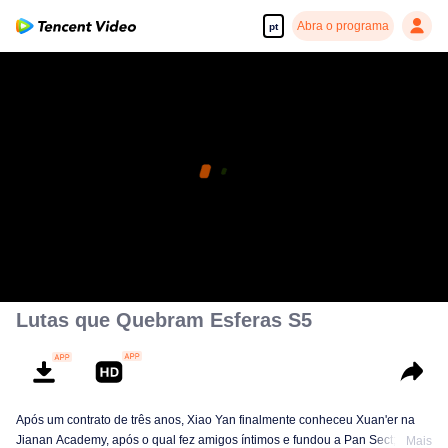
Abra o programa
pt
Lutas que Quebram Esferas S5
Após um contrato de três anos, Xiao Yan finalmente conheceu Xuan'er na
Jianan Academy, após o qual fez amigos íntimos e fundou a Pan Sect; A fim
Mais