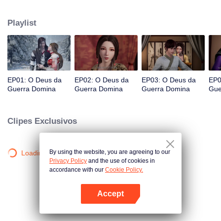
proibida do continente. Qin Chen, que estava inevitavelmente morto,
acionou inesperadamente o poder da misteriosa espada antiga.
Playlist
EP01: O Deus da
EP02: O Deus da
EP03: O Deus da
EP0
Guerra Domina
Guerra Domina
Guerra Domina
Gue
Clipes Exclusivos
By using the website, you are agreeing to our
Loading…
Privacy Policy
and the use of cookies in
accordance with our
Cookie Policy.
Accept
Abra o programa