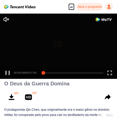
Abra o programa
pt
Desfrute de séries em alta definição e com reprodução suave
00:00:00
/
00:07:50
O Deus da Guerra Domina
O protagonista Qin Chen, que originalmente era o maior gênio no domínio
militar, foi conspirado pelo povo para cair no desfiladeiro da morte na terra
Mais