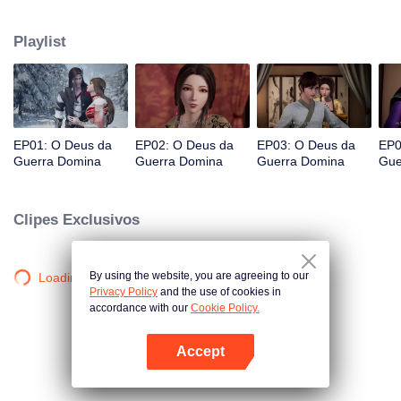
proibida do continente. Qin Chen, que estava inevitavelmente morto,
acionou inesperadamente o poder da misteriosa espada antiga.
Playlist
EP01: O Deus da
EP02: O Deus da
EP03: O Deus da
EP0
Guerra Domina
Guerra Domina
Guerra Domina
Gue
Clipes Exclusivos
By using the website, you are agreeing to our
Loading…
Privacy Policy
and the use of cookies in
accordance with our
Cookie Policy.
Accept
Abra o programa