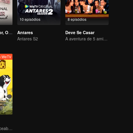
10 episódios
8 episódios
O Meu Professor, O Meu Marido
Antares
Deve Se Casar
Antares S2
A aventura de 5 amigos em busca de uma alma gêmea!
vo WeTV
Pets, the Irreplaceable Families