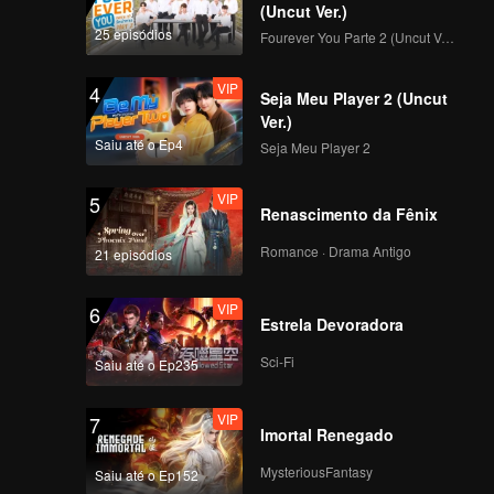
(Uncut Ver.)
25 episódios
Fourever You Parte 2 (Uncut Ver.)
VIP
4
Seja Meu Player 2 (Uncut
Ver.)
Saiu até o Ep4
Seja Meu Player 2
VIP
5
Renascimento da Fênix
Romance · Drama Antigo
21 episódios
VIP
6
Estrela Devoradora
Sci-Fi
Saiu até o Ep235
VIP
7
Imortal Renegado
MysteriousFantasy
Saiu até o Ep152