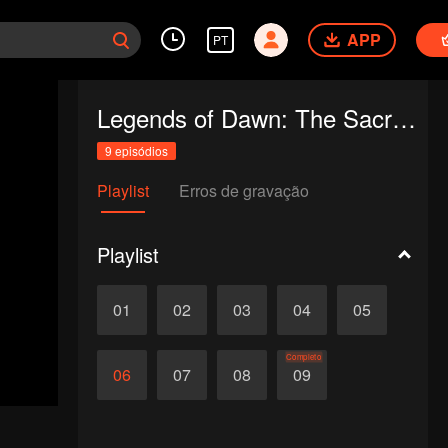
APP
PT
Legends of Dawn: The Sacred Stone
9 episódios
Playlist
Erros de gravação
Playlist
01
02
03
04
05
Completo
06
07
08
09