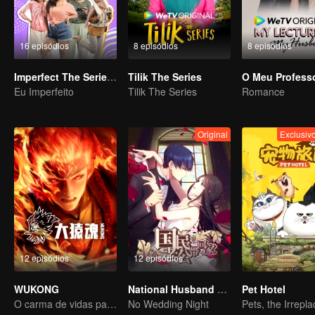
16 episódios
8 episódios
8 episódios
Imperfect The Series S2
Tilik The Series
Eu Imperfeito
Tilik The Series
Romance
Original
Exclusi
12 episódios
12 episódios
WUKONG
National Husband Bring Home SS1
Pet Hotel
O carma de vidas passadas está destinado a destruir os céus.
No Wedding Night