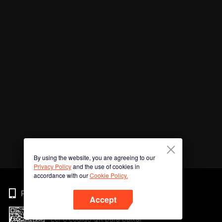
By using the website, you are agreeing to our
Privacy Policy
and the use of cookies in
accordance with our
Cookie Policy.
Phone
Accept
Ler o código QR para baixar