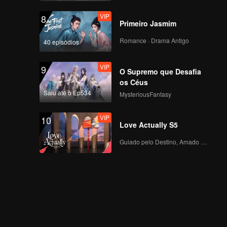
VIP
8
Primeiro Jasmim
Romance · Drama Antigo
40 episódios
VIP
9
O Supremo que Desafia
os Céus
Saiu até o Ep534
MysteriousFantasy
VIP
10
Love Actually S5
Guiado pelo Destino, Amado com o Coração