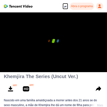
Abra o programa
pt
Khemjira The Series (Uncut Ver.)
Nascido em uma família amaldiçoada a morrer antes dos 21 anos se do
sexo masculino, a mãe de Khemjira lhe dá um nome de filha para proteção.
Mais