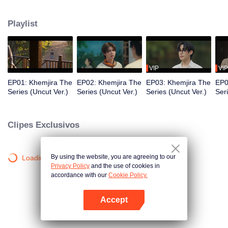
À medida que as ameaças sobrenaturais se intensificam, Khemjira e seus
aliados buscam a ajuda de um xamã para sobreviver à maldição, enquanto
Playlist
laços emocionais profundos se formam ao longo do caminho.
VIP
VIP
EP01: Khemjira The
EP02: Khemjira The
EP03: Khemjira The
EP0
Series (Uncut Ver.)
Series (Uncut Ver.)
Series (Uncut Ver.)
Ser
Clipes Exclusivos
By using the website, you are agreeing to our
Loading…
Privacy Policy
and the use of cookies in
accordance with our
Cookie Policy.
Accept
Abra o programa